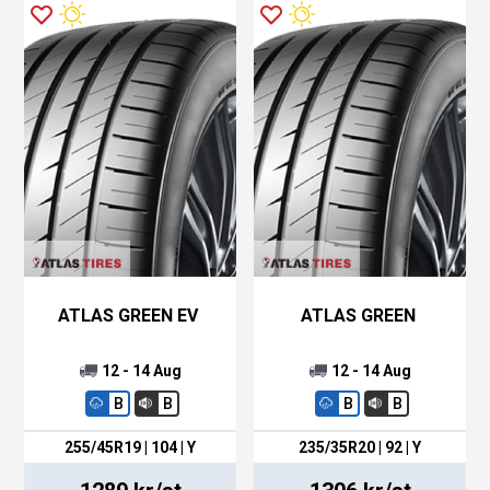
ATLAS GREEN EV
ATLAS GREEN
12 - 14 Aug
12 - 14 Aug
B
B
B
B
255/45R19 | 104 | Y
235/35R20 | 92 | Y