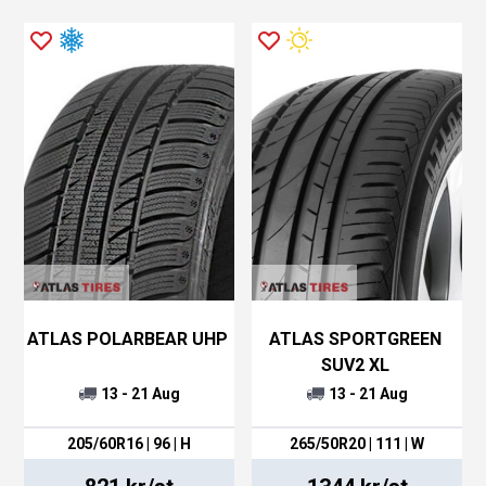
I och med att marknaden för däck ständigt
utvecklas gäller det att vara med på noterna.
Detta anammar Atlas däck genom att ständigt
utvecklas och testa sig fram med nya mönster
och storlekar för att betjäna däckmarknaden.
Atlas däck tillhandahåller 52 stora budbilar vilka
levererar till den breda marknaden.
Rolig info om Atlas däck
ATLAS POLARBEAR UHP
ATLAS SPORTGREEN
Utöver distribution av däck så erbjuder Atlas
SUV2 XL
däck även andra tjänster som montering av däck,
13 - 21 Aug
13 - 21 Aug
montering av däck på fälg och balansering av
kompletta däck.
205/60R16 | 96 | H
265/50R20 | 111 | W