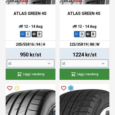
ATLAS GREEN 4S
ATLAS GREEN 4S
12 - 14 Aug
12 - 14 Aug
C
B
D
B
205/55R16 | 94 | H
225/35R19 | 88 | W
950 kr/st
1224 kr/st
Lägg i varukorg
Lägg i varukorg