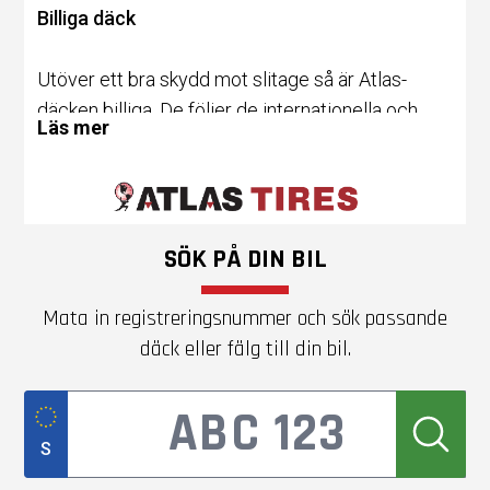
Billiga däck
Utöver ett bra skydd mot slitage så är Atlas-
däcken billiga. De följer de internationella och
Läs mer
europeiska föreskrifterna och företaget har
skapat ett
däck
som både är billigt och hållbart.
Dessutom är däcken konstruerade i ett led av
duktiga däckingenjörer, vilket styrker
SÖK PÅ DIN BIL
trovärdigheten. Atlas Tires riktar sig till personer
och företagare som äger personbilar, SUV-
Mata in registreringsnummer och sök passande
modeller, lätta lastbilar samt tyngre fordon och
däck eller fälg till din bil.
jordbruksmaskiner. Valmöjligheterna vad gäller
däck ger ett stort utbud både gällande
sommardäck
och
vinterdäck
.
S
Marknaden styr