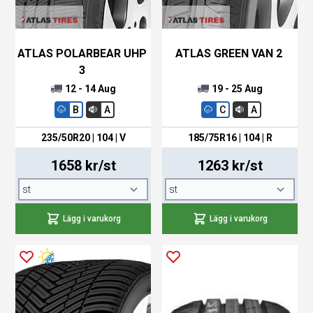
ATLAS POLARBEAR UHP
ATLAS GREEN VAN 2
3
12 - 14 Aug
19 - 25 Aug
B
A
C
A
235/50R20 | 104 | V
185/75R16 | 104 | R
1658 kr/st
1263 kr/st
Lägg i varukorg
Lägg i varukorg