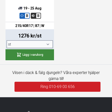
19 - 25 Aug
B
B
215/40R17 | 87 | W
1276 kr/st
Lägg i varukorg
Vilsen i däck & fälg djungeln? Våra experter hjälper
gärna till!
Ring 010-69 00 656