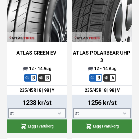
ATLAS GREEN EV
ATLAS POLARBEAR UHP
3
12 - 14 Aug
12 - 14 Aug
B
B
B
A
235/45R18 | 98 | Y
235/45R18 | 98 | V
1238 kr/st
1256 kr/st
Lägg i varukorg
Lägg i varukorg