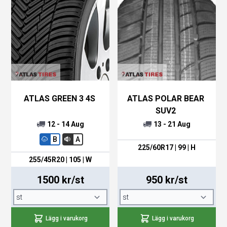
ATLAS GREEN 3 4S
ATLAS POLAR BEAR
SUV2
12 - 14 Aug
13 - 21 Aug
B
A
225/60R17 | 99 | H
255/45R20 | 105 | W
1500 kr/st
950 kr/st
Lägg i varukorg
Lägg i varukorg