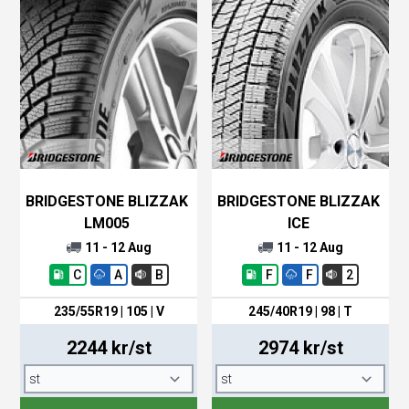
BRIDGESTONE BLIZZAK
BRIDGESTONE BLIZZAK
LM005
ICE
11 - 12 Aug
11 - 12 Aug
C
A
B
F
F
2
235/55R19 | 105 | V
245/40R19 | 98 | T
2244 kr/st
2974 kr/st