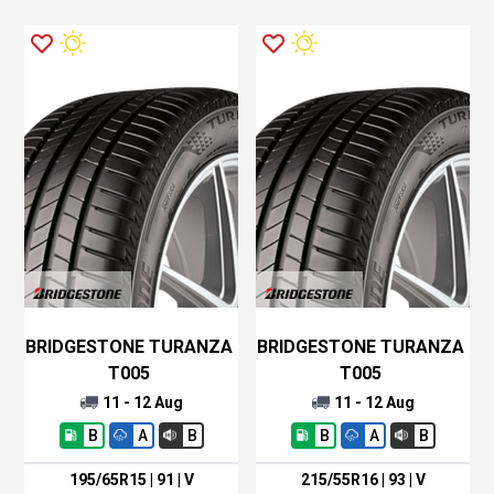
BRIDGESTONE
TURANZA T005
- Detta är ett
testvinnande sommardäck som har fått högsta
betyg på inbromsningar och kurvtagning på våta
underlag. Har tilldelats
EUs miljömärke
klass A för
däckets exceptionella våtgrepp.
Bridgestone Potenza s001
- Bridgestone
Potenza s001 är ett sportdäck som har high
speed performance. Det betyder att däcket
klarar av mycket höga hastigheter. Däcket är
BRIDGESTONE TURANZA
BRIDGESTONE TURANZA
även känt för att ha en enastående våtprestanda.
T005
T005
11 - 12 Aug
11 - 12 Aug
Bridgestone Turanza ER200
- Ett
B
A
B
B
A
B
bränsleeffektivt sommardäck som ger stabilitet,
samt en mjuk och tyst körupplevelse. Däcket är
195/65R15 | 91 | V
215/55R16 | 93 | V