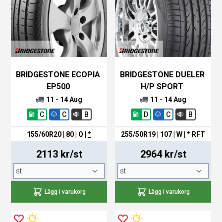
BRIDGESTONE ECOPIA
BRIDGESTONE DUELER
EP500
H/P SPORT
11 - 14 Aug
11 - 14 Aug
C
C
B
D
C
B
155/60R20 | 80 | Q
|
*
255/50R19 | 107 | W | * RFT
2113 kr/st
2964 kr/st
Lägg i varukorg
Lägg i varukorg