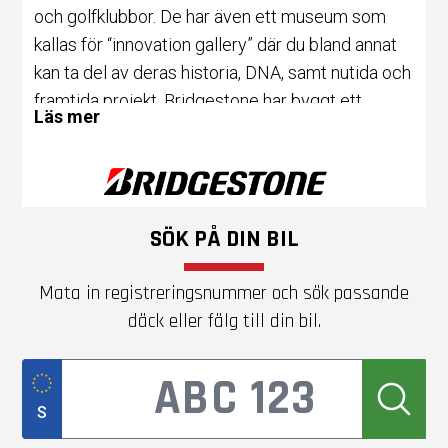
och golfklubbor. De har även ett museum som
kallas för “innovation gallery” där du bland annat
kan ta del av deras historia, DNA, samt nutida och
framtida projekt. Bridgestone har byggt ett
Läs mer
“innovation campus” i Tokyo där företagskunder
kan nätverka med deras intressenter.
Populäraste däcken
SÖK PÅ DIN BIL
Bridgestone är ett företag som tillverkar och
Mata in registreringsnummer och sök passande
säljer ett stort utbud av produkter, men de är
däck eller fälg till din bil.
mest kända för sina däck till större och mindre
personbilar. De säljer både sommar och
vinterdäck och har vunnit många däcktester.
S
Bäst i test
sommardäck