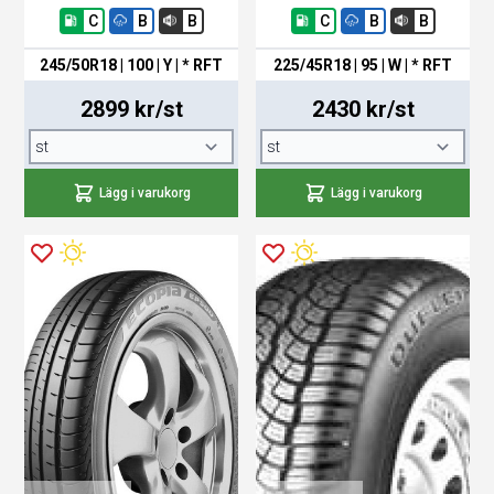
C
B
B
C
B
B
245/50R18 | 100 | Y | * RFT
225/45R18 | 95 | W | * RFT
2899 kr/st
2430 kr/st
Lägg i varukorg
Lägg i varukorg