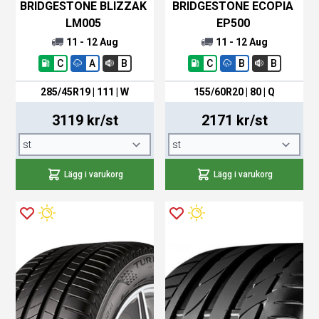
BRIDGESTONE BLIZZAK
BRIDGESTONE ECOPIA
LM005
EP500
11 - 12 Aug
11 - 12 Aug
C
A
B
C
B
B
285/45R19 | 111 | W
155/60R20 | 80 | Q
3119 kr/st
2171 kr/st
Lägg i varukorg
Lägg i varukorg