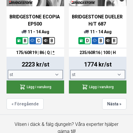
BRIDGESTONE ECOPIA
BRIDGESTONE DUELER
EP500
H/T 687
11 - 14 Aug
11 - 14 Aug
B
C
B
D
B
B
175/60R19 | 86 | Q
|
*
235/60R16 | 100 | H
2223 kr/st
1774 kr/st
Lägg i varukorg
Lägg i varukorg
« Föregående
Nästa »
Vilsen i däck & fälg djungeln? Våra experter hjälper
gärna till!