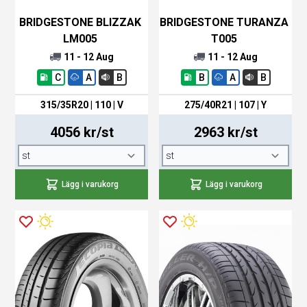
BRIDGESTONE BLIZZAK
BRIDGESTONE TURANZA
LM005
T005
11 - 12 Aug
11 - 12 Aug
C
A
B
B
A
B
315/35R20 | 110 | V
275/40R21 | 107 | Y
4056 kr/st
2963 kr/st
Lägg i varukorg
Lägg i varukorg