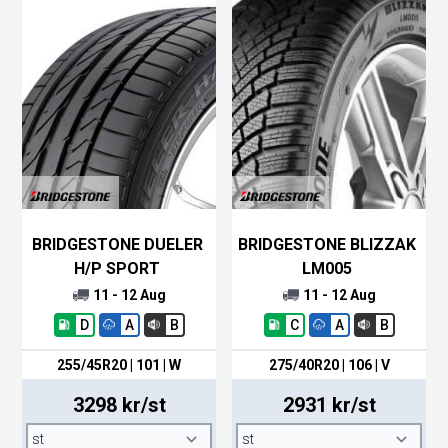
BRIDGESTONE DUELER
BRIDGESTONE BLIZZAK
H/P SPORT
LM005
11 - 12 Aug
11 - 12 Aug
D
A
B
C
A
B
255/45R20 | 101 | W
275/40R20 | 106 | V
3298 kr/st
2931 kr/st