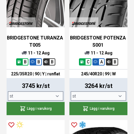
BRIDGESTONE TURANZA
BRIDGESTONE POTENZA
T005
S001
11 - 12 Aug
11 - 12 Aug
B
B
B
C
A
B
225/35R20 | 90 | Y |
runflat
245/40R20 | 99 | W
3745 kr/st
3264 kr/st
Lägg i varukorg
Lägg i varukorg