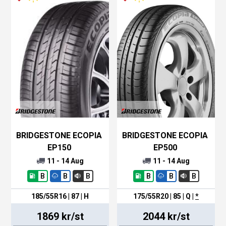
BRIDGESTONE ECOPIA
BRIDGESTONE ECOPIA
EP150
EP500
11 - 14 Aug
11 - 14 Aug
B
B
B
B
B
B
185/55R16 | 87 | H
175/55R20 | 85 | Q
|
*
1869 kr/st
2044 kr/st