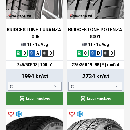
BRIDGESTONE TURANZA
BRIDGESTONE POTENZA
T005
S001
11 - 12 Aug
11 - 12 Aug
B
A
B
C
B
B
245/50R18 | 100 | Y
225/35R19 | 88 | Y |
runflat
1994 kr/st
2734 kr/st
Lägg i varukorg
Lägg i varukorg