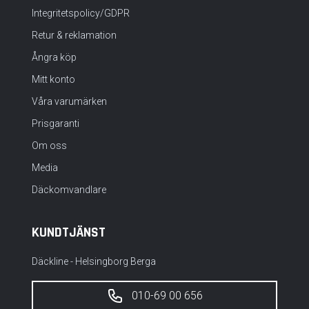
Integritetspolicy/GDPR
med säkerheten.
Retur & reklamation
Ångra köp
Mitt konto
Våra varumärken
Prisgaranti
Om oss
Media
Däckomvandlare
KUNDTJÄNST
Däckline - Helsingborg Berga
010-69 00 656