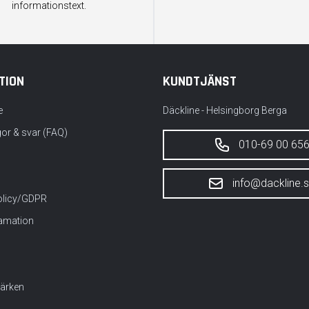
informationstext.
TION
KUNDTJÄNST
e
Däckline - Helsingborg Berga
gor & svar (FAQ)
010-69 00 65
info@dackline.
policy/GDPR
lamation
ärken