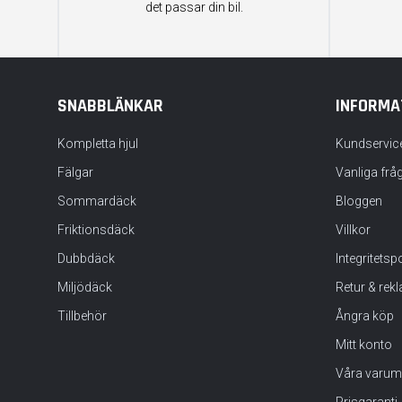
det passar din bil.
SNABBLÄNKAR
INFORMA
Kompletta hjul
Kundservic
Fälgar
Vanliga frå
Sommardäck
Bloggen
Friktionsdäck
Villkor
Dubbdäck
Integritets
Miljödäck
Retur & rek
Tillbehör
Ångra köp
Mitt konto
Våra varum
Prisgaranti