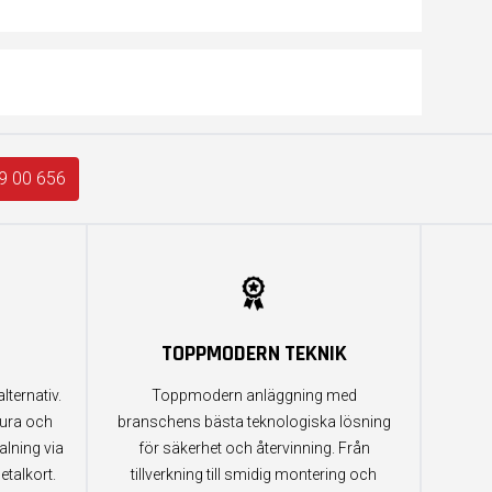
9 00 656
TOPPMODERN TEKNIK
lternativ.
Toppmodern anläggning med
tura och
branschens bästa teknologiska lösning
alning via
för säkerhet och återvinning. Från
etalkort.
tillverkning till smidig montering och