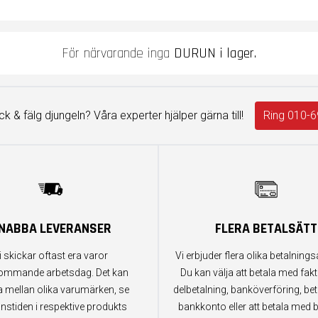
För närvarande inga
DURUN i lager.
äck & fälg djungeln? Våra experter hjälper gärna till!
Ring 010-6
NABBA LEVERANSER
FLERA BETALSÄTT
i skickar oftast era varor
Vi erbjuder flera olika betalningsa
ommande arbetsdag. Det kan
Du kan välja att betala med fak
a mellan olika varumärken, se
delbetalning, banköverföring, bet
anstiden i respektive produkts
bankkonto eller att betala med b