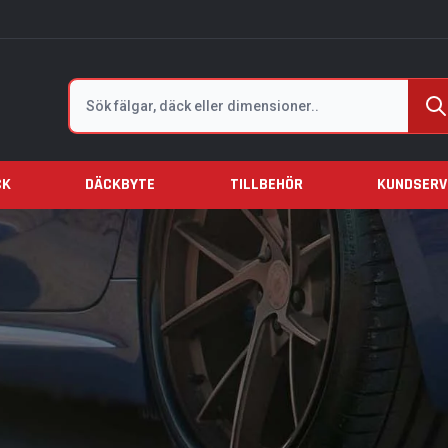
Sök
CK
DÄCKBYTE
TILLBEHÖR
KUNDSERV