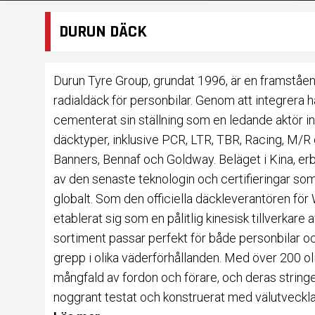
DURUN DÄCK
Durun Tyre Group, grundat 1996, är en framståen
radialdäck för personbilar. Genom att integrera 
cementerat sin ställning som en ledande aktör in
däcktyper, inklusive PCR, LTR, TBR, Racing, M/R
Banners, Bennaf och Goldway. Beläget i Kina, er
av den senaste teknologin och certifieringar so
globalt. Som den officiella däckleverantören fö
etablerat sig som en pålitlig kinesisk tillverkare
sortiment passar perfekt för både personbilar och
grepp i olika väderförhållanden. Med över 200 o
mångfald av fordon och förare, och deras stringen
noggrant testat och konstruerat med välutveckl