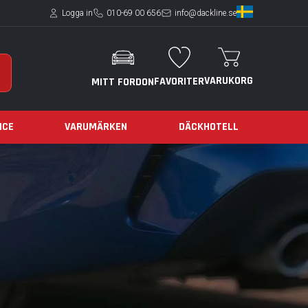
Logga in
010-69 00 656
info@dackline.se
VARUKORG
FAVORITER
MITT FORDON
ICE
VARUMÄRKEN
DÄCKHOTELL