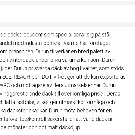
de däckproducent som specialiserar sig på stål-
handel med industri och kraftvärme har företaget
om branschen. Durun tillverkar en bred palett av
 och vinterdäck, under olika varumärken som Durun,
bjuder Durun prisvärda däck av hög kvalitet, som stöds
m ECE, REACH och DOT, vilket gör att de kan exporteras
r WRC och mottagare av flera utmärkelser har Durun
 av högpresterande däck till överkomliga priser. Deras
 lätta lastbilar, vilket ger utmärkt körförmåga och
lika däckstorlekar kan Durun möta behoven för en
ta kvalitetskontroll säkerställer att varje däck är
ade mönster och optimalt däckdjup.