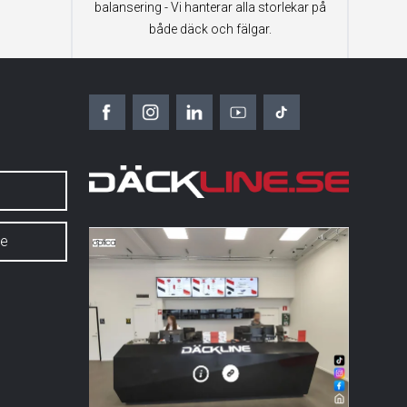
balansering - Vi hanterar alla storlekar på
både däck och fälgar.
6
se