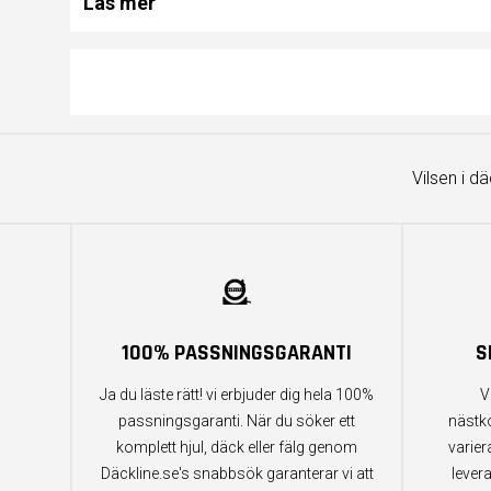
Läs mer
Vilsen i d
100% PASSNINGSGARANTI
S
Ja du läste rätt! vi erbjuder dig hela 100%
V
passningsgaranti. När du söker ett
nästk
komplett hjul, däck eller fälg genom
varier
Däckline.se's snabbsök garanterar vi att
lever