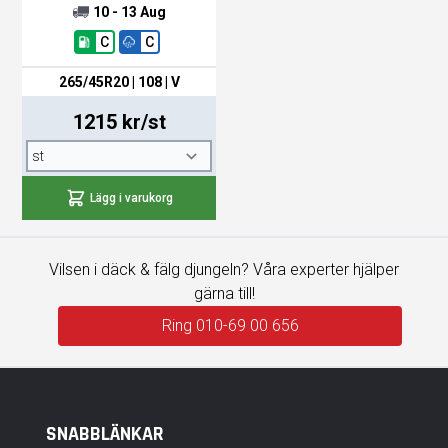
10 - 13 Aug
C
C
265/45R20 | 108 | V
1215 kr/st
Lägg i varukorg
Vilsen i däck & fälg djungeln? Våra experter hjälper
gärna till!
Ring 010-69 00 656
SNABBLÄNKAR