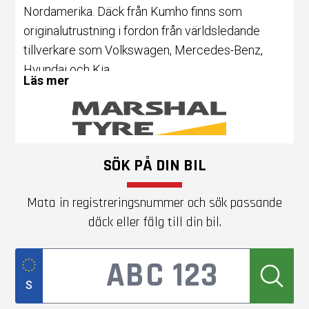
Nordamerika. Däck från Kumho finns som
originalutrustning i fordon från världsledande
tillverkare som Volkswagen, Mercedes-Benz,
Hyundai och Kia.
Läs mer
Däcktillverkare som bryr sig om miljön
Med sin fokus på "3 lows", strävar Marshal efter
SÖK PÅ DIN BIL
att erbjuda däck som inte bara presterar på
vägen
Mata in registreringsnummer och sök passande
utan även bidrar till en hållbar miljö. Genom att
däck eller fälg till din bil.
satsa på låg bränsleförbrukning, låg ljudnivå och
lågt
slitage på däcken, har Marshal tagit ett steg
framåt i utvecklingen av mer hållbara
S
däcklösningar.