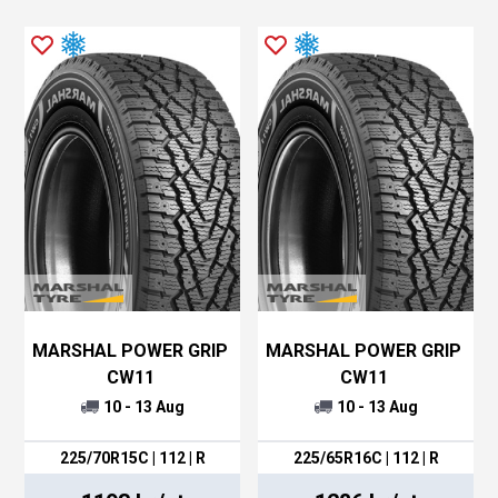
Företaget har även satsat på miljöskydd, från en
miljövänlig produktionsprocess till ansvarsfull
avfallshantering.
Populära däck
I'ZEN MW15
– Är ett däck som erbjuder
förbättrad kurvtagning och hantering på väglag
som är våta,
snöiga eller isiga, samtidigt som den optimerade
slitbaneprofilen minskar vattenplaning.
MARSHAL POWER GRIP
MARSHAL POWER GRIP
CW11
CW11
MATRAC XM
- Är ett högpresterande däck med
10 - 13 Aug
10 - 13 Aug
en balans mellan körkomfort och handling, och ett
brett storleksområde för att passa ett stort antal
225/70R15C | 112 | R
225/65R16C | 112 | R
fordon.