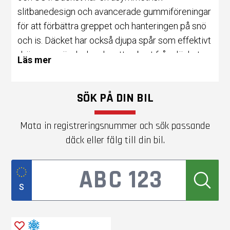
slitbanedesign och avancerade gummiföreningar
för att förbättra greppet och hanteringen på snö
och is. Däcket har också djupa spår som effektivt
dränerar snö, slask och vatten bort från däcket
Läs mer
för att förhindra vattenplaning.
SÖK PÅ DIN BIL
Ett annat populärt däck är LT
dubbdäck
, som är
designade för lätta lastbilar och kommersiella
Mata in registreringsnummer och sök passande
fordon som kräver maximal dragkraft under hårda
däck eller fälg till din bil.
vinterförhållanden. Däcket har en hållbar slitbanan
och aggressiv slitbanedesign, med dubbar för att
förbättra dragkraften på snö och is.
S
Alla däck går igenom rigorösa
tester