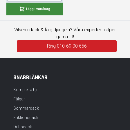
budget.
Lägg i varukorg
Vilsen i däck & fälg djungeln? Våra experter hjälper
gärna till!
Ring 010-69 00 656
SNABBLÄNKAR
Kompletta hjul
Fälgar
Sommardäck
Friktionsdäck
Dubbdäck