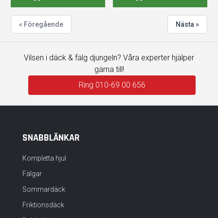
« Föregående
Nästa »
Vilsen i däck & fälg djungeln? Våra experter hjälper
gärna till!
Ring 010-69 00 656
SNABBLÄNKAR
Kompletta hjul
Fälgar
Sommardäck
Friktionsdäck