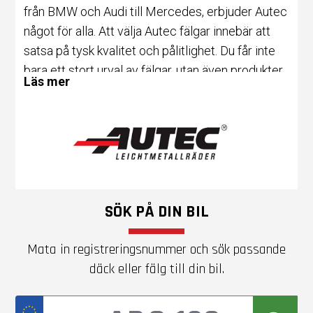
från BMW och Audi till Mercedes, erbjuder Autec
något för alla. Att välja Autec fälgar innebär att
satsa på tysk kvalitet och pålitlighet. Du får inte
bara ett stort urval av fälgar, utan även produkter
Läs mer
av hög kvalitet och stilren design. Oavsett din
budget finns det Autec fälgar som passar dig,
och med deras attraktiva priser får du mycket för
pengarna. Så om du letar efter fälgar som
kombinerar prestanda, stil och värde, är Autec
det självklara valet.
SÖK PÅ DIN BIL
Mata in registreringsnummer och sök passande
däck eller fälg till din bil.