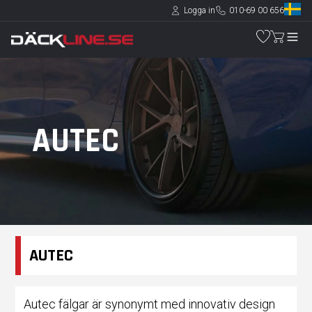
Logga in
010-69 00 656
AUTEC
AUTEC
Autec fälgar är synonymt med innovativ design