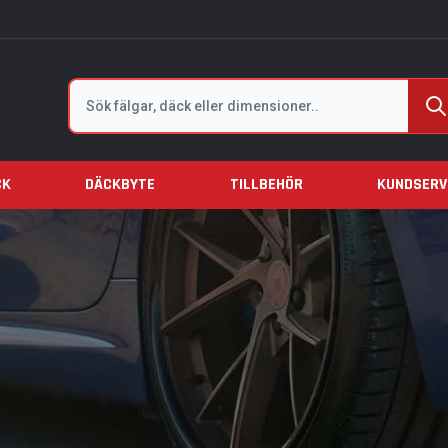
Sök
CK
DÄCKBYTE
TILLBEHÖR
KUNDSERV