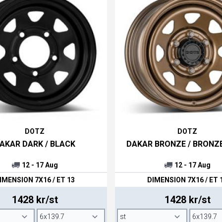
rdinära personbilarna till de läckra sportbilarna.
na.
DOTZ
DOTZ
AKAR DARK / BLACK
DAKAR BRONZE / BRONZ
12 - 17 Aug
12 - 17 Aug
IMENSION 7X16 / ET 13
DIMENSION 7X16 / ET 
1428 kr/st
1428 kr/st