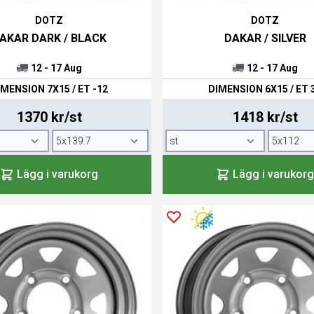
DOTZ
DOTZ
AKAR DARK / BLACK
DAKAR / SILVER
12 - 17 Aug
12 - 17 Aug
lar. Fälgen Åska är också en hyllning till dessa
IMENSION 7X15 / ET -12
DIMENSION 6X15 / ET 
mensionell känsla och är också konkav. Den har en
En mycket "edgig" fälg med hela femton ekrar.
1370 kr/st
1418 kr/st
Lägg i varukorg
Lägg i varukorg
 modellen. Den har tio Y-formade ekrar vilket gör
n staden Mugello i Italien. Fälgen är mycket elegant