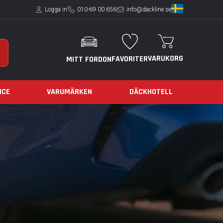
Logga in
010-69 00 656
info@dackline.se
VARUKORG
FAVORITER
MITT FORDON
ICE
VARUMÄRKEN
DÄCKHOTELL