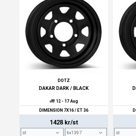
passar till alla bilar från de mer vanliga och o
Och priset är bra, man får mycket för pengar
DOTZ
DAKAR DARK / BLACK
D
12 - 17 Aug
DIMENSION 7X16 / ET 36
D
1428 kr/st