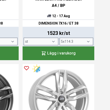
A4 / BP
12 - 17 Aug
38
DIMENSION 7X16 / ET 38
1523 kr/st
Lägg i varukorg