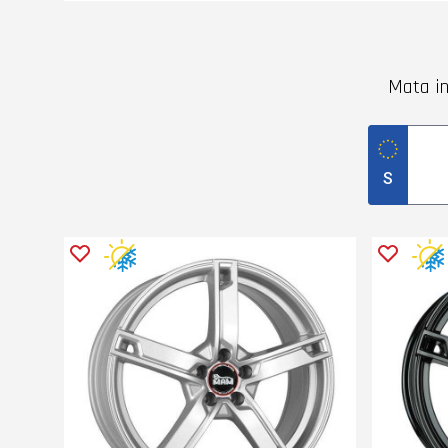
Mata in
S