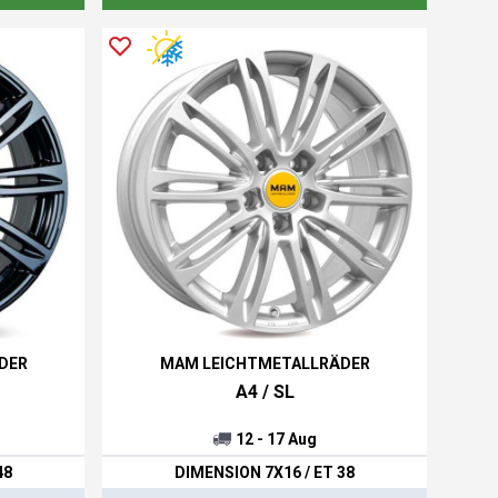
DER
MAM LEICHTMETALLRÄDER
A4 / SL
12 - 17 Aug
48
DIMENSION 7X16 / ET 38