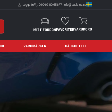
Logga in
010-69 00 656
info@dackline.se
VARUKORG
FAVORITER
MITT FORDON
ICE
VARUMÄRKEN
DÄCKHOTELL