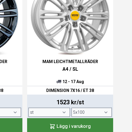
DER
MAM LEICHTMETALLRÄDER
A4 / SL
12 - 17 Aug
38
DIMENSION 7X16 / ET 38
1523 kr/st
Lägg i varukorg