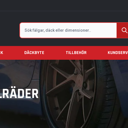
Sök
CK
DÄCKBYTE
TILLBEHÖR
KUNDSERV
LRÄDER