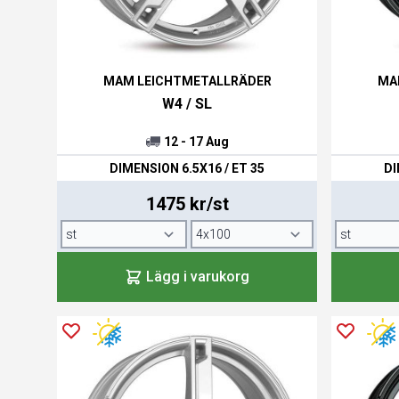
MAM LEICHTMETALLRÄDER
MA
W4 / SL
12 - 17 Aug
DIMENSION 6.5X16 / ET 35
DI
1475 kr/st
Lägg i varukorg