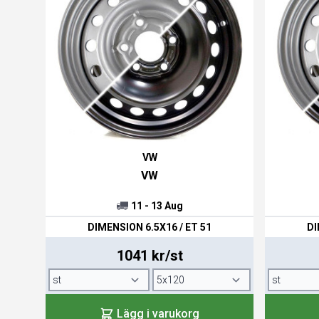
VW
VW
11 - 13 Aug
DIMENSION 6.5X16 / ET 51
DI
1041 kr/st
Lägg i varukorg