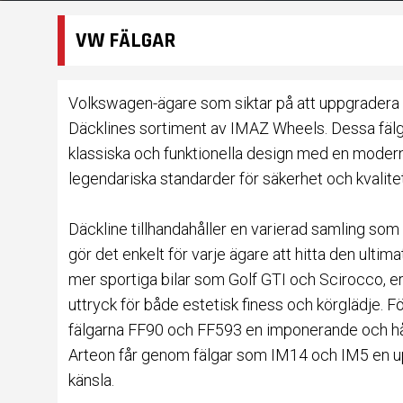
VW FÄLGAR
Volkswagen-ägare som siktar på att uppgradera och
Däcklines sortiment av IMAZ Wheels. Dessa fälg
klassiska och funktionella design med en modern 
legendariska standarder för säkerhet och kvalitet
Däckline tillhandahåller en varierad samling som
gör det enkelt för varje ägare att hitta den ulti
mer sportiga bilar som Golf GTI och Scirocco,
uttryck för både estetisk finess och körglädje. Fö
fälgarna FF90 och FF593 en imponerande och hål
Arteon får genom fälgar som IM14 och IM5 en 
känsla.