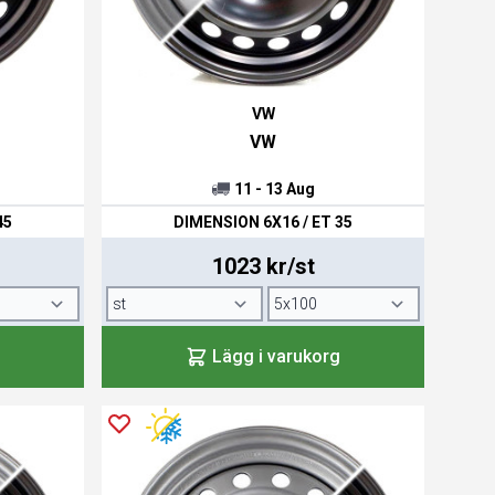
VW
VW
11 - 13 Aug
45
DIMENSION 6X16 / ET 35
1023 kr/st
Lägg i varukorg