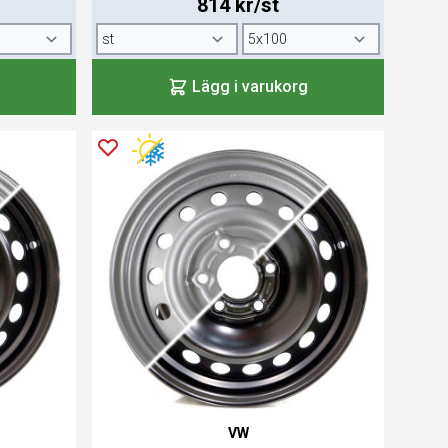
814 kr/st
Lägg i varukorg
VW