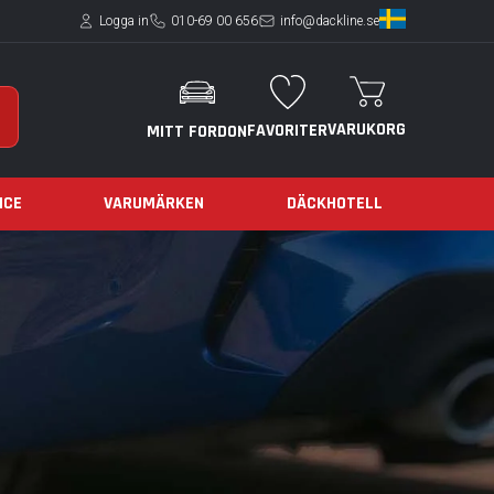
Logga in
010-69 00 656
info@dackline.se
VARUKORG
FAVORITER
MITT FORDON
ICE
VARUMÄRKEN
DÄCKHOTELL