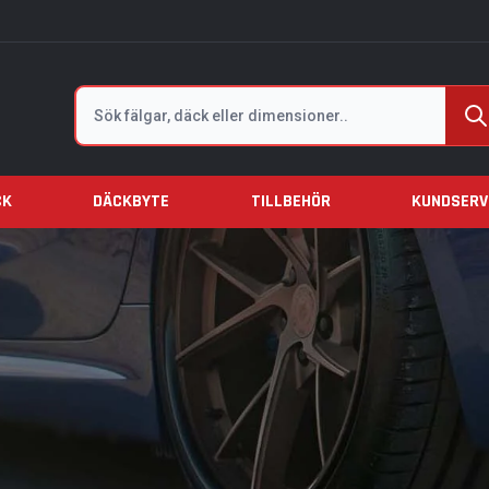
Sök
CK
DÄCKBYTE
TILLBEHÖR
KUNDSERV