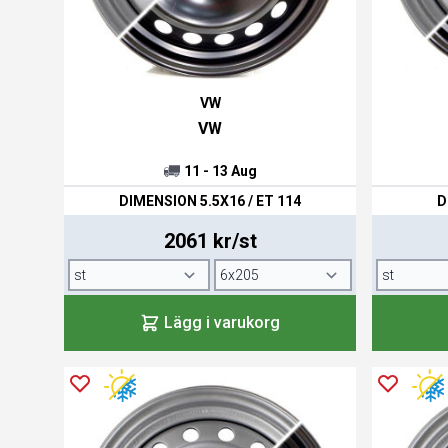
VW
VW
11 - 13 Aug
DIMENSION 5.5X16 / ET 114
D
2061 kr/st
Lägg i varukorg