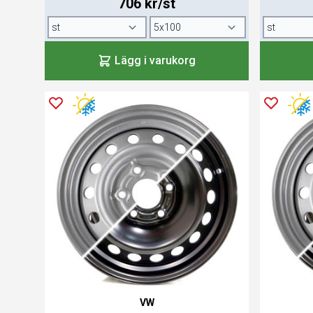
706 kr/st
Lägg i varukorg
VW