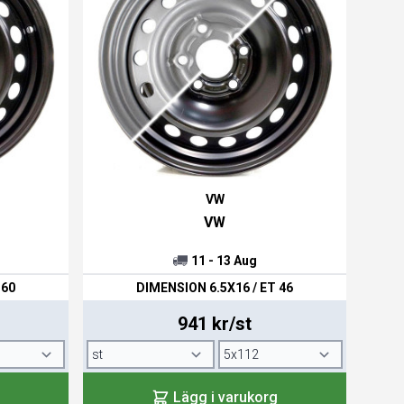
VW
VW
11 - 13 Aug
 60
DIMENSION 6.5X16 / ET 46
941 kr/st
Lägg i varukorg