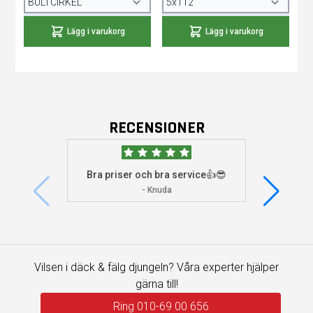
Lägg i varukorg
Lägg i varukorg
RECENSIONER
Bra priser och bra service👍😎
Jag s
visade 
- Knuda
Vilsen i däck & fälg djungeln? Våra experter hjälper
gärna till!
Ring 010-69 00 656