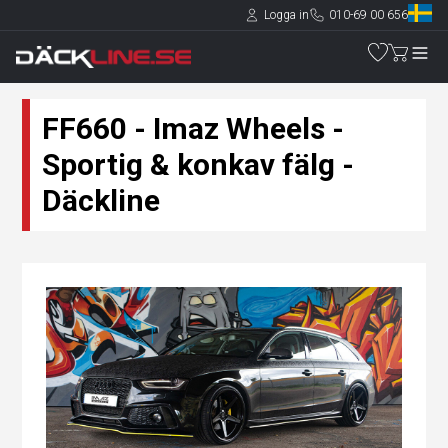
Logga in
010-69 00 656
FF660 - Imaz Wheels -
Sportig & konkav fälg -
Däckline