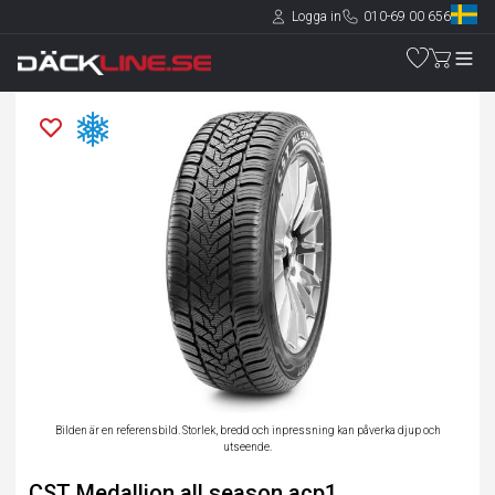
Logga in
010-69 00 656
Bilden är en referensbild. Storlek, bredd och inpressning kan påverka djup och
utseende.
CST Medallion all season acp1