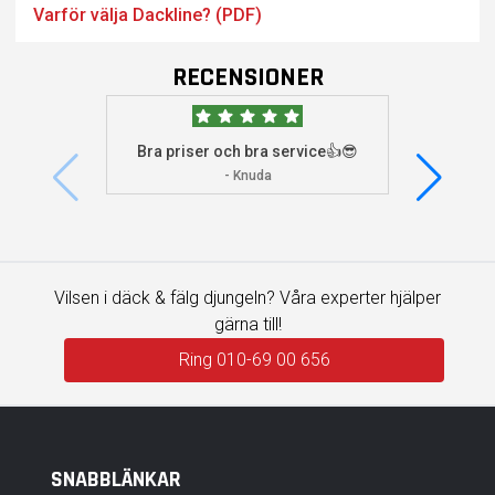
Varför välja Dackline? (PDF)
RECENSIONER
Bra priser och bra service👍😎
Jag s
visade 
- Knuda
Vilsen i däck & fälg djungeln? Våra experter hjälper
gärna till!
Ring 010-69 00 656
SNABBLÄNKAR