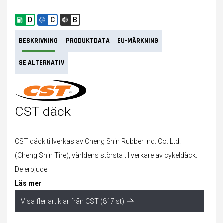
D
C
B
BESKRIVNING
PRODUKTDATA
EU-MÄRKNING
SE ALTERNATIV
CST däck
CST däck tillverkas av Cheng Shin Rubber Ind. Co. Ltd.
(Cheng Shin Tire), världens största tillverkare av cykeldäck.
De erbjude
Läs mer
Visa fler artiklar från CST (817 st)