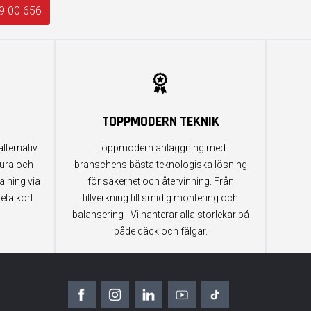
9 00 656
TOPPMODERN TEKNIK
lternativ.
Toppmodern anläggning med
tura och
branschens bästa teknologiska lösning
alning via
för säkerhet och återvinning. Från
etalkort.
tillverkning till smidig montering och
balansering - Vi hanterar alla storlekar på
både däck och fälgar.