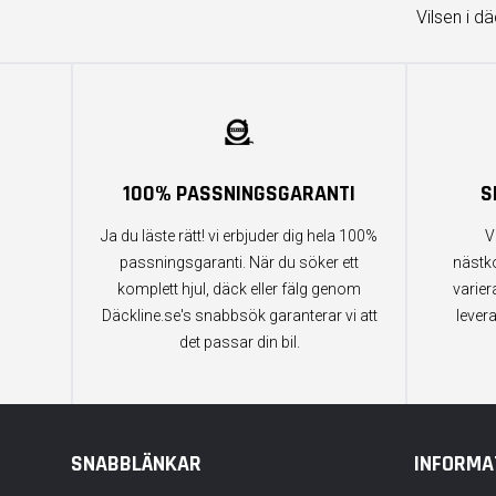
Vilsen i d
100% PASSNINGSGARANTI
S
Ja du läste rätt! vi erbjuder dig hela 100%
V
passningsgaranti. När du söker ett
nästk
komplett hjul, däck eller fälg genom
varier
Däckline.se's snabbsök garanterar vi att
lever
det passar din bil.
SNABBLÄNKAR
INFORMA