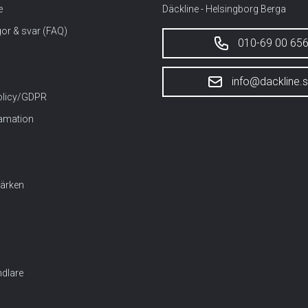
e
Däckline - Helsingborg Berga
gor & svar (FAQ)
010-69 00 65
info@dackline.
policy/GDPR
lamation
ärken
dlare