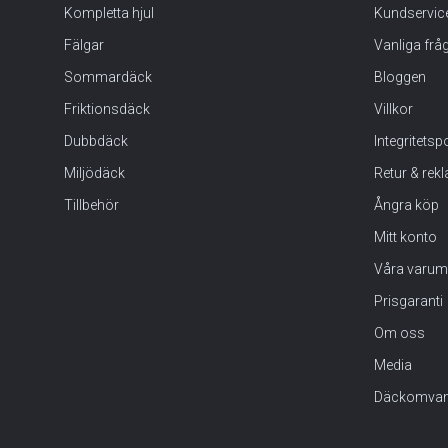
Kompletta hjul
Kundservic
Fälgar
Vanliga frå
Sommardäck
Bloggen
Friktionsdäck
Villkor
Dubbdäck
Integritets
Miljödäck
Retur & rek
Tillbehör
Ångra köp
Mitt konto
Våra varum
Prisgaranti
Om oss
Media
Däckomvan