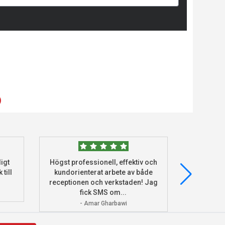
)
igt
Högst professionell, effektiv och
Beställde
 till
kundorienterat arbete av både
deras he
receptionen och verkstaden! Jag
och monter
fick SMS om...
- Amar Gharbawi