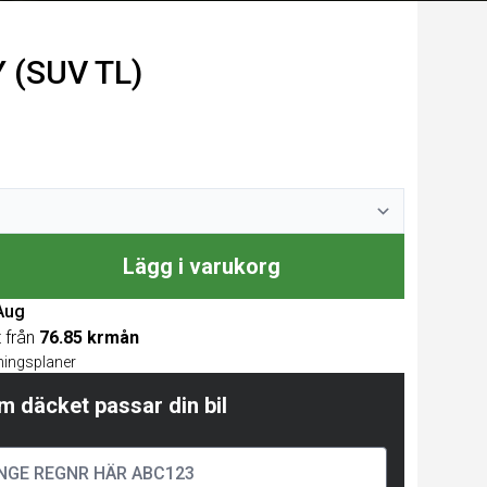
 (SUV TL)
Lägg i varukorg
 Aug
t från
76.85 krmån
lningsplaner
m däcket passar din bil