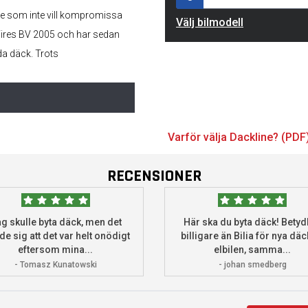
are som inte vill kompromissa
Välj bilmodell
 Tires BV 2005 och har sedan
da däck. Trots
Varför välja Dackline? (PDF
RECENSIONER
g skulle byta däck, men det
Här ska du byta däck! Betydl
de sig att det var helt onödigt
billigare än Bilia för nya däck
eftersom mina...
elbilen, samma...
- Tomasz Kunatowski
- johan smedberg