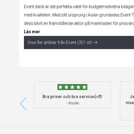
Event däck är det perfekta valet för budgetmedvetna biläg
med kvaliteten. Med sitt ursprung i Asien grundades Event
dess blivit en framstående aktör på marknaden för prisvär
Läs mer
Visa fler artiklar från Event (351 st)
Bra priser och bra service👍😎
Ja
visa
- Knuda