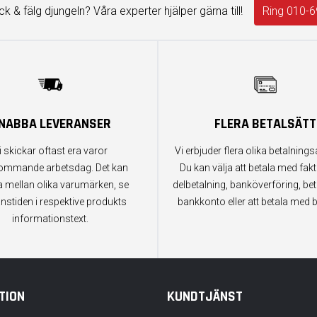
äck & fälg djungeln? Våra experter hjälper gärna till!
Ring 010-6
NABBA LEVERANSER
FLERA BETALSÄTT
i skickar oftast era varor
Vi erbjuder flera olika betalningsa
ommande arbetsdag. Det kan
Du kan välja att betala med fak
a mellan olika varumärken, se
delbetalning, banköverföring, bet
anstiden i respektive produkts
bankkonto eller att betala med b
informationstext.
TION
KUNDTJÄNST