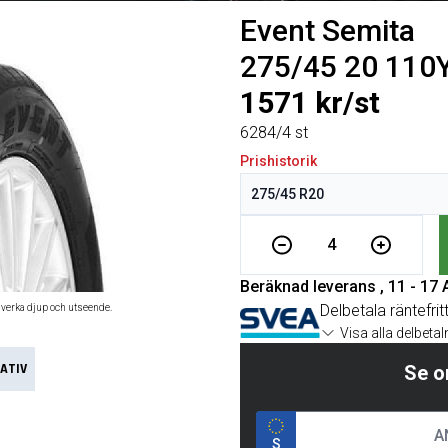
Event Semita
275/45 20 110Y
1571 kr/st
6284/4 st
Prishistorik
4
Beräknad leverans , 11 - 17
Delbetala räntefrit
åverka djup och utseende.
Visa alla delbeta
ATIV
Se o
S