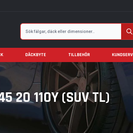
Sök
CK
DÄCKBYTE
TILLBEHÖR
KUNDSERV
5 20 110Y (SUV TL)