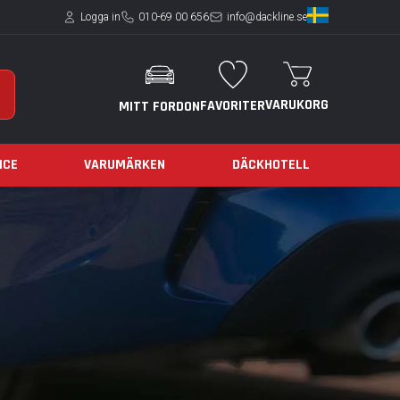
Logga in
010-69 00 656
info@dackline.se
VARUKORG
FAVORITER
MITT FORDON
ICE
VARUMÄRKEN
DÄCKHOTELL