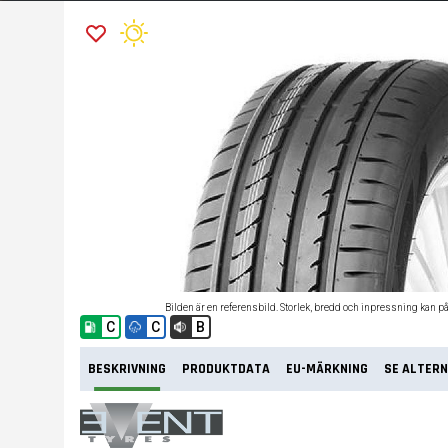
Bilden är en referensbild. Storlek, bredd och inpressning kan p
C
C
B
BESKRIVNING
PRODUKTDATA
EU-MÄRKNING
SE ALTERN