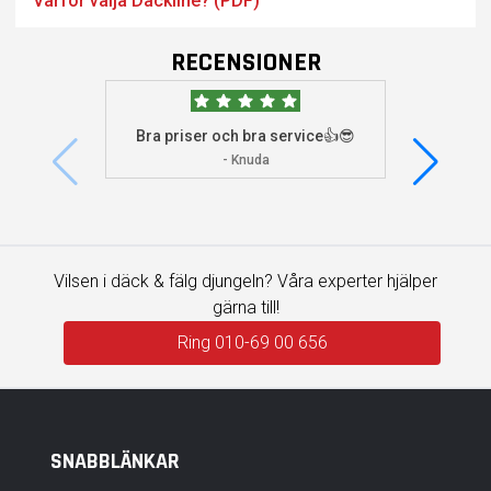
Varför välja Dackline? (PDF)
RECENSIONER
Bra priser och bra service👍😎
Jag s
visade 
- Knuda
Vilsen i däck & fälg djungeln? Våra experter hjälper
gärna till!
Ring 010-69 00 656
SNABBLÄNKAR