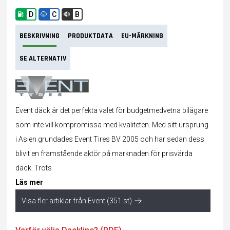
D
C
B
BESKRIVNING
PRODUKTDATA
EU-MÄRKNING
SE ALTERNATIV
Event däck är det perfekta valet för budgetmedvetna bilägare
som inte vill kompromissa med kvaliteten. Med sitt ursprung
i Asien grundades Event Tires BV 2005 och har sedan dess
blivit en framstående aktör på marknaden för prisvärda
däck. Trots
Läs mer
Visa fler artiklar från Event (351 st)