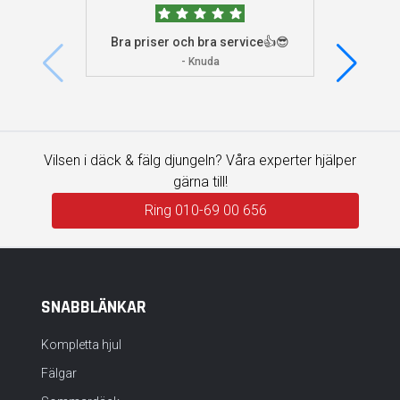
Bra priser och bra service👍😎
Jag s
visade 
- Knuda
Vilsen i däck & fälg djungeln? Våra experter hjälper
gärna till!
Ring 010-69 00 656
SNABBLÄNKAR
Kompletta hjul
Fälgar