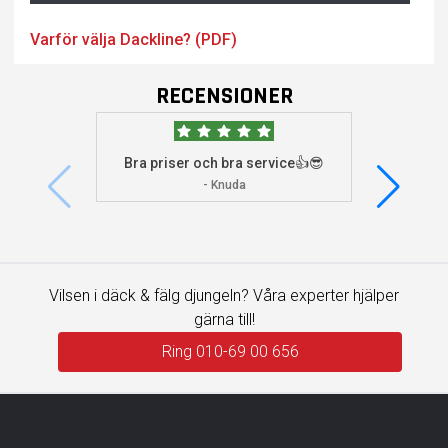
Varför välja Dackline? (PDF)
RECENSIONER
Bra priser och bra service👍😎
Jag s
visade 
- Knuda
Vilsen i däck & fälg djungeln? Våra experter hjälper
gärna till!
Ring 010-69 00 656