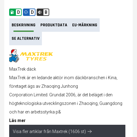
D
D
B
BESKRIVNING
PRODUKTDATA
EU-MÄRKNING
SE ALTERNATIV
MaxTrek däck
MaxTrek är en ledande aktör inom däckbranschen i Kina,
företaget ägs av Zhaoqing Junhong
Corporation Limited. Grundat 2006, är det beläget i den
högteknologiska utvecklingszonen i Zhaoqing, Guangdong
och har en arbetsstyrka p&
Läs mer
Visa fler artiklar från Maxtrek (1606 st)