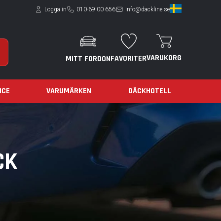
Logga in
010-69 00 656
info@dackline.se
VARUKORG
FAVORITER
MITT FORDON
ICE
VARUMÄRKEN
DÄCKHOTELL
CK