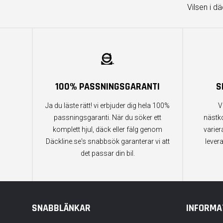
Vilsen i d
100% PASSNINGSGARANTI
S
Ja du läste rätt! vi erbjuder dig hela 100%
V
passningsgaranti. När du söker ett
nästk
komplett hjul, däck eller fälg genom
varier
Däckline.se's snabbsök garanterar vi att
lever
det passar din bil.
SNABBLÄNKAR
INFORMA