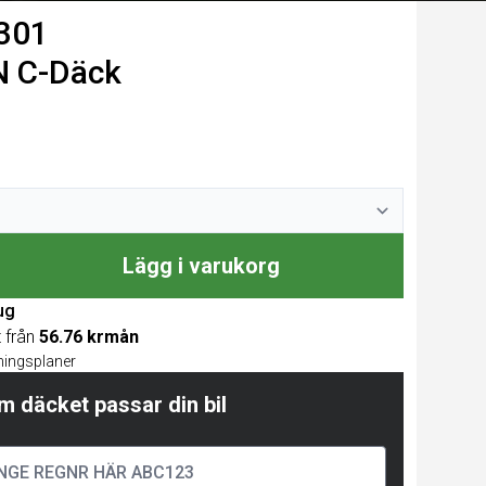
r301
N C-Däck
Lägg i varukorg
ug
t från
56.76 krmån
lningsplaner
m däcket passar din bil