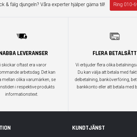
äck & fälg djungeln? Våra experter hjälper gärna till!
Ring 010-6
NABBA LEVERANSER
FLERA BETALSÄTT
i skickar oftast era varor
Vi erbjuder flera olika betalningsa
ommande arbetsdag. Det kan
Du kan välja att betala med fak
a mellan olika varumärken, se
delbetalning, banköverföring, bet
anstiden i respektive produkts
bankkonto eller att betala med b
informationstext.
TION
KUNDTJÄNST