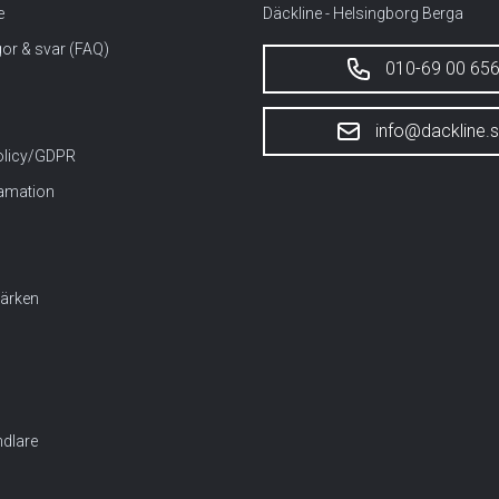
e
Däckline - Helsingborg Berga
gor & svar (FAQ)
010-69 00 65
info@dackline.
policy/GDPR
lamation
ärken
dlare