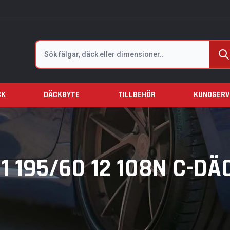
Sök
CK
DÄCKBYTE
TILLBEHÖR
KUNDSERV
 195/60 12 108N C-DÄ