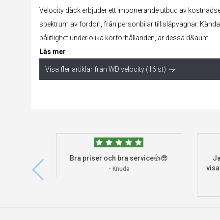
Velocity däck erbjuder ett imponerande utbud av kostnadseff
spektrum av fordon, från personbilar till släpvagnar. Kända
pålitlighet under olika körförhållanden, är dessa d&aum
Läs mer
Visa fler artiklar från WD velocity (16 st)
Bra priser och bra service👍😎
Ja
visa
- Knuda