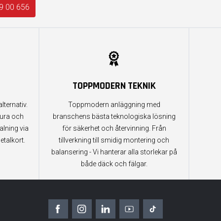
9 00 656
TOPPMODERN TEKNIK
lternativ.
Toppmodern anläggning med
tura och
branschens bästa teknologiska lösning
alning via
för säkerhet och återvinning. Från
etalkort.
tillverkning till smidig montering och
balansering - Vi hanterar alla storlekar på
både däck och fälgar.