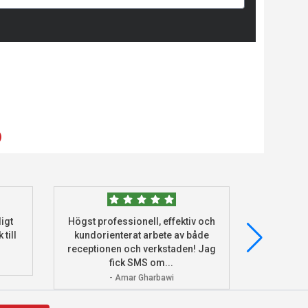
)
igt
Högst professionell, effektiv och
Beställde
 till
kundorienterat arbete av både
deras he
receptionen och verkstaden! Jag
och monter
fick SMS om...
- Amar Gharbawi