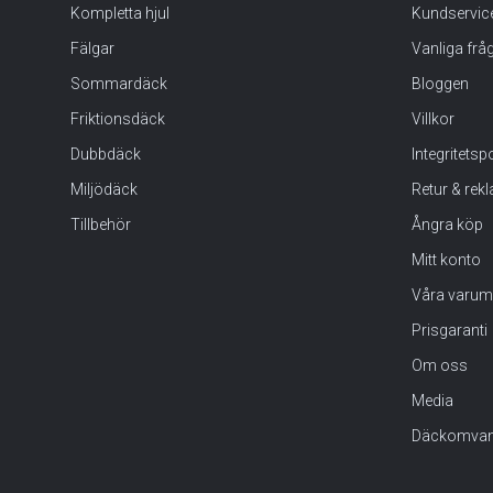
Kompletta hjul
Kundservic
Fälgar
Vanliga frå
Sommardäck
Bloggen
Friktionsdäck
Villkor
Dubbdäck
Integritets
Miljödäck
Retur & rek
Tillbehör
Ångra köp
Mitt konto
Våra varum
Prisgaranti
Om oss
Media
Däckomvan