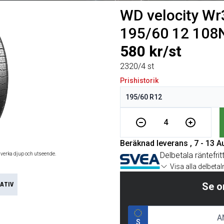
WD velocity W
195/60 12 108
580 kr/st
2320/4 st
Prishistorik
4
Beräknad leverans , 7 - 13 A
Delbetala räntefrit
åverka djup och utseende.
Visa alla delbeta
ATIV
Se o
S