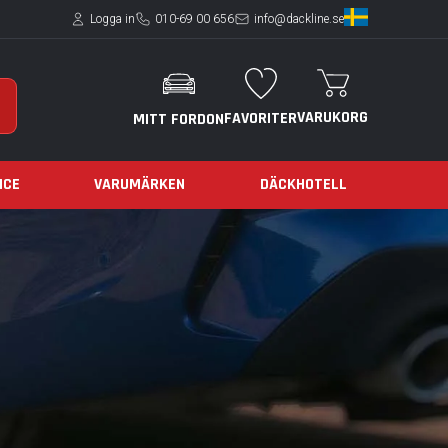
Logga in
010-69 00 656
info@dackline.se
VARUKORG
FAVORITER
MITT FORDON
ICE
VARUMÄRKEN
DÄCKHOTELL