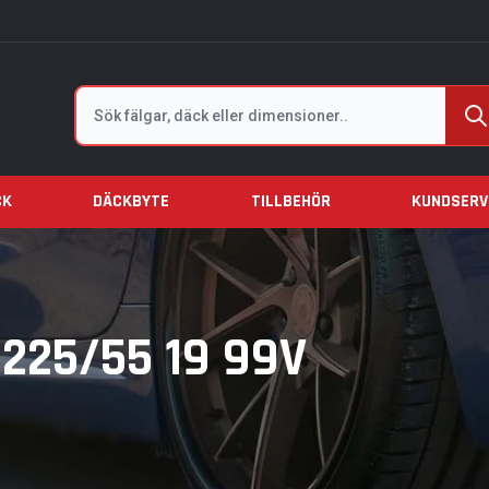
Sök
CK
DÄCKBYTE
TILLBEHÖR
KUNDSERV
 225/55 19 99V