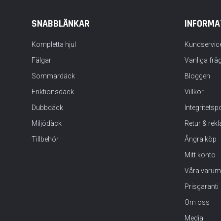
SNABBLÄNKAR
INFORMA
Kompletta hjul
Kundservic
Fälgar
Vanliga frå
Sommardäck
Bloggen
Friktionsdäck
Villkor
Dubbdäck
Integritets
Miljödäck
Retur & rek
Tillbehör
Ångra köp
Mitt konto
Våra varum
Prisgaranti
Om oss
Media