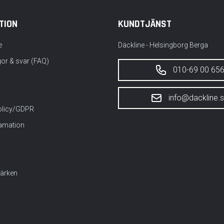
TION
KUNDTJÄNST
e
Däckline - Helsingborg Berga
gor & svar (FAQ)
010-69 00 65
info@dackline.
policy/GDPR
lamation
ärken