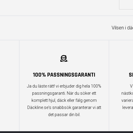
Vilsen i d
100% PASSNINGSGARANTI
S
Ja du läste rätt! vi erbjuder dig hela 100%
V
passningsgaranti. När du söker ett
nästk
komplett hjul, däck eller fälg genom
varier
Däckline.se's snabbsök garanterar vi att
lever
det passar din bil.