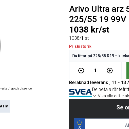
Arivo Ultra arz 
225/55 19 99V
1038 kr/st
1038/1 st
Prishistorik
1
Beräknad leverans , 11 - 13
Delbetala räntefrit
åverka djup och utseende.
Visa alla delbeta
ATIV
Se o
S