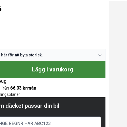
5
Lägg i varukorg
 Aug
t från
66.03 krmån
lningsplaner
m däcket passar din bil