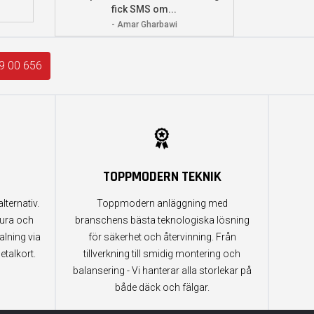
fick SMS om...
- Amar Gharbawi
9 00 656
TOPPMODERN TEKNIK
lternativ.
Toppmodern anläggning med
tura och
branschens bästa teknologiska lösning
alning via
för säkerhet och återvinning. Från
etalkort.
tillverkning till smidig montering och
balansering - Vi hanterar alla storlekar på
både däck och fälgar.