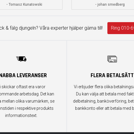
- Tomasz Kunatowski
- johan smedberg
äck & fälg djungeln? Våra experter hjälper gärna till!
Ring 010-6
NABBA LEVERANSER
FLERA BETALSÄTT
i skickar oftast era varor
Vi erbjuder flera olika betalningsa
ommande arbetsdag. Det kan
Du kan välja att betala med fak
a mellan olika varumärken, se
delbetalning, banköverföring, bet
anstiden i respektive produkts
bankkonto eller att betala med b
informationstext.