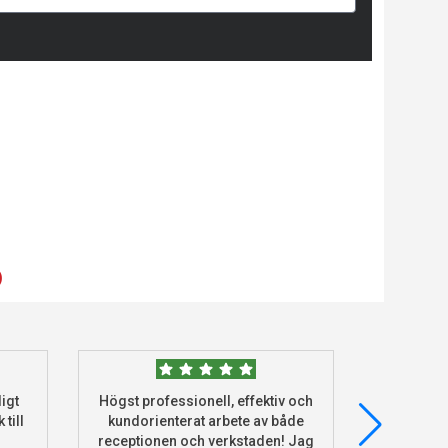
)
igt
Högst professionell, effektiv och
Beställde
 till
kundorienterat arbete av både
deras he
receptionen och verkstaden! Jag
och monter