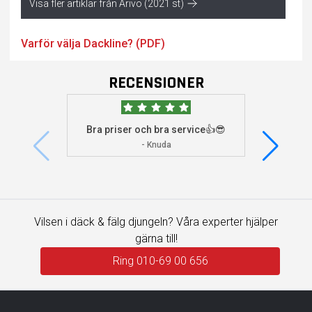
Visa fler artiklar från Arivo (2021 st)
Varför välja Dackline? (PDF)
RECENSIONER
Bra priser och bra service👍😎
Jag s
visade 
- Knuda
Vilsen i däck & fälg djungeln? Våra experter hjälper
gärna till!
Ring 010-69 00 656