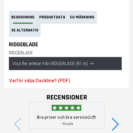
BESKRIVNING
PRODUKTDATA
EU-MÄRKNING
SE ALTERNATIV
RIDGEBLADE
RIDGEBLADE
Visa fler artiklar från RIDGEBLADE (81 st)
Varför välja Dackline? (PDF)
RECENSIONER
Bra priser och bra service👍😎
Jag s
visade 
- Knuda