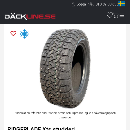
Logga in
010-69 00 656
Bilden är en referensbild. Storlek, bredd och inpressning kan påverka djup och
utseende.
RIDGEBLADE Xts studded