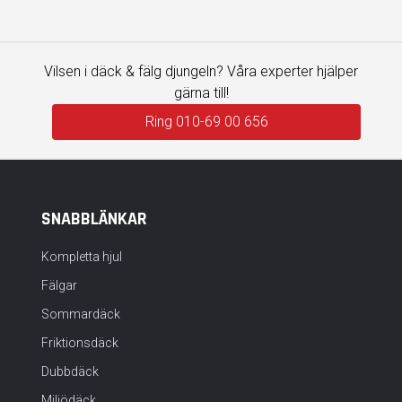
Vilsen i däck & fälg djungeln? Våra experter hjälper
gärna till!
Ring 010-69 00 656
SNABBLÄNKAR
Kompletta hjul
Fälgar
Sommardäck
Friktionsdäck
Dubbdäck
Miljödäck