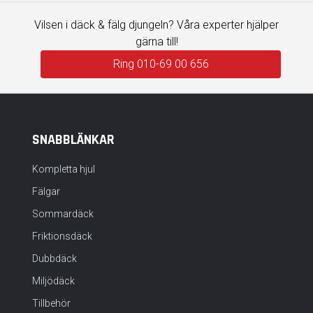
Vilsen i däck & fälg djungeln? Våra experter hjälper
gärna till!
Ring 010-69 00 656
SNABBLÄNKAR
Kompletta hjul
Fälgar
Sommardäck
Friktionsdäck
Dubbdäck
Miljödäck
Tillbehör