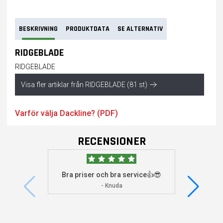
BESKRIVNING
PRODUKTDATA
SE ALTERNATIV
RIDGEBLADE
RIDGEBLADE
Visa fler artiklar från RIDGEBLADE (81 st)
Varför välja Dackline? (PDF)
RECENSIONER
Bra priser och bra service👍😎
Jag s
visade 
- Knuda