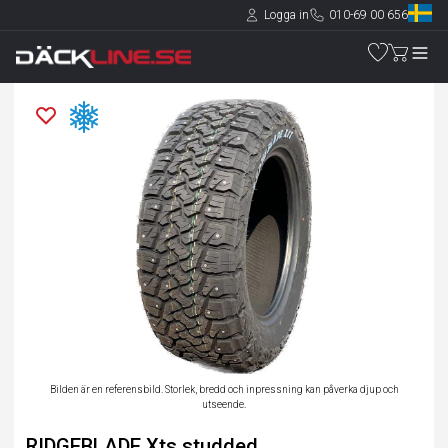
Logga in
010-69 00 656
Bilden är en referensbild. Storlek, bredd och inpressning kan påverka djup och
utseende.
RIDGEBLADE Xts studded