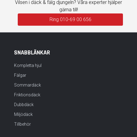
Vilsen i däck & fälg djungeln? Våra experter hjälper
gärna till!
Ring 010-69 00 656
SNABBLÄNKAR
Kompletta hjul
Fälgar
Sommardäck
Friktionsdäck
Dubbdäck
Miljödäck
Tillbehör