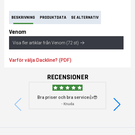
BESKRIVNING
PRODUKTDATA
SE ALTERNATIV
Venom
Visa fler artiklar från Venom (72 st)
Varför välja Dackline? (PDF)
RECENSIONER
Bra priser och bra service👍😎
Jag s
visade 
- Knuda