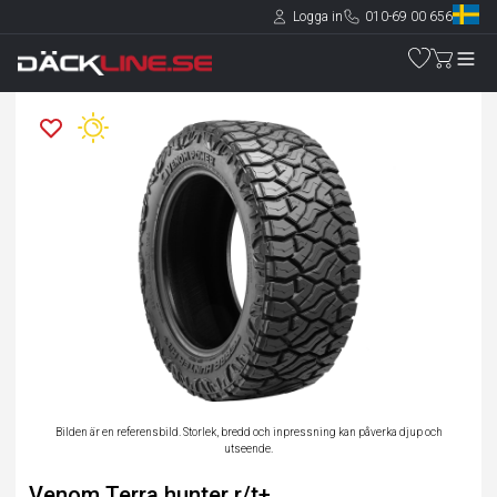
Logga in
010-69 00 656
Bilden är en referensbild. Storlek, bredd och inpressning kan påverka djup och
utseende.
Venom Terra hunter r/t+