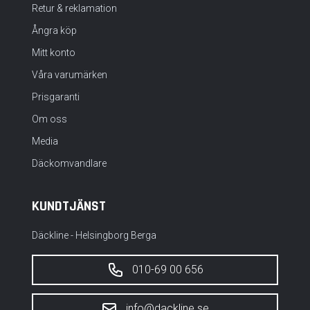
Retur & reklamation
Ångra köp
Mitt konto
Våra varumärken
Prisgaranti
Om oss
Media
Däckomvandlare
KUNDTJÄNST
Däckline - Helsingborg Berga
010-69 00 656
info@dackline.se