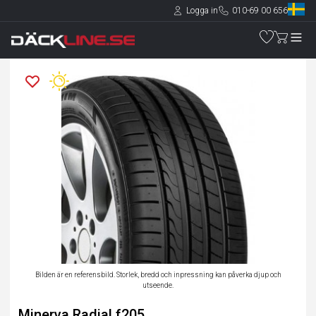
Logga in
010-69 00 656
Bilden är en referensbild. Storlek, bredd och inpressning kan påverka djup och
utseende.
Minerva Radial f205