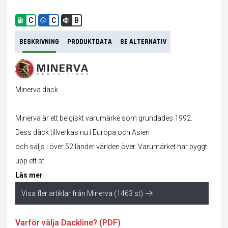
C
C
B
BESKRIVNING
PRODUKTDATA
SE ALTERNATIV
Minerva däck
Minerva är ett belgiskt varumärke som grundades 1992.
Dess
däck
tillverkas nu i Europa och Asien
och säljs i över 52 länder världen över. Varumärket har byggt
upp ett st
Läs mer
Visa fler artiklar från Minerva (1463 st)
Varför välja Dackline? (PDF)