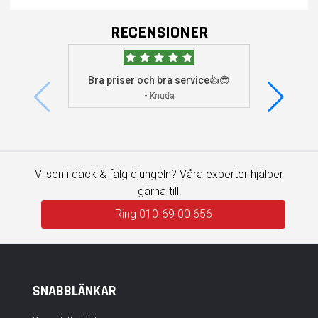
RECENSIONER
Bra priser och bra service👍😎
Jag s
visade 
- Knuda
Vilsen i däck & fälg djungeln? Våra experter hjälper
gärna till!
Ring 010-69 00 656
SNABBLÄNKAR