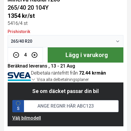
265/40 20 104Y
1354 kr/st
5416/4 st
Prishistorik
Lägg i varukorg
4
Beräknad leverans , 13 - 21 Aug
Delbetala räntefritt från
72.44 krmån
Visa alla delbetalningsplaner
Se om däcket passar din bil
S
Välj bilmodell