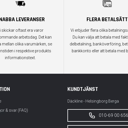
NABBA LEVERANSER
FLERA BETALSÄTT
i skickar oftast era varor
Vi erbjuder flera olika betalningsa
ommande arbetsdag. Det kan
Du kan välja att betala med fak
a mellan olika varumärken, se
delbetalning, banköverföring, bet
anstiden i respektive produkts
bankkonto eller att betala med b
informationstext.
TION
KUNDTJÄNST
e
Däckline - Helsingborg Berga
gor & svar (FAQ)
010-69 00 65