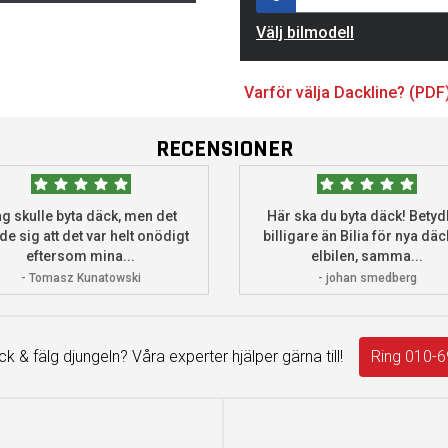
Välj bilmodell
Varför välja Dackline? (PDF
RECENSIONER
g skulle byta däck, men det
Här ska du byta däck! Betydl
de sig att det var helt onödigt
billigare än Bilia för nya däck
eftersom mina...
elbilen, samma...
- Tomasz Kunatowski
- johan smedberg
äck & fälg djungeln? Våra experter hjälper gärna till!
Ring 010-6