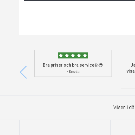
Bra priser och bra service👍😎
Ja
visa
- Knuda
Vilsen i d