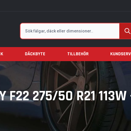
Sök
CK
DÄCKBYTE
TILLBEHÖR
KUNDSERV
 F22 275/50 R21 113W 