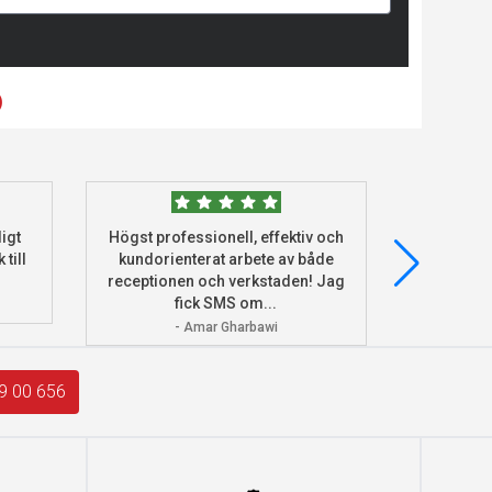
)
igt
Högst professionell, effektiv och
Beställde
 till
kundorienterat arbete av både
deras he
receptionen och verkstaden! Jag
och monter
fick SMS om...
- Amar Gharbawi
9 00 656