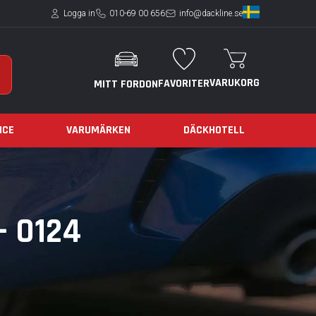
Logga in
010-69 00 656
info@dackline.se
VARUKORG
FAVORITER
MITT FORDON
ICE
VARUMÄRKEN
DÄCKHOTELL
- 0124