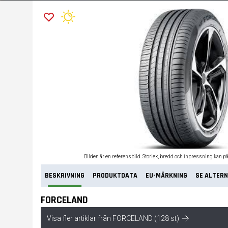
Bilden är en referensbild. Storlek, bredd och inpressning kan p
BESKRIVNING
PRODUKTDATA
EU-MÄRKNING
SE ALTERN
FORCELAND
Visa fler artiklar från FORCELAND (128 st)