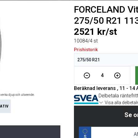
FORCELAND Vita
275/50 R21 1
2521 kr/st
10084/4 st
Prishistorik
4
Beräknad leverans , 11 - 14
Delbetala räntefrit
åverka djup och utseende.
Visa alla delbeta
ATIV
Se o
S