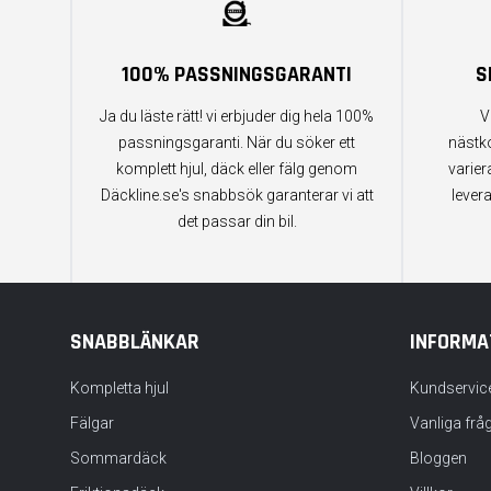
100% PASSNINGSGARANTI
S
Ja du läste rätt! vi erbjuder dig hela 100%
V
passningsgaranti. När du söker ett
nästk
komplett hjul, däck eller fälg genom
varier
Däckline.se's snabbsök garanterar vi att
lever
det passar din bil.
SNABBLÄNKAR
INFORMA
Kompletta hjul
Kundservic
Fälgar
Vanliga frå
Sommardäck
Bloggen