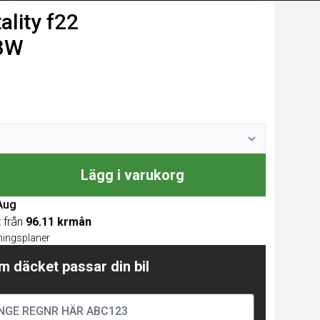
lity f22
13W
Lägg i varukorg
 Aug
t från
96.11 krmån
lningsplaner
m däcket passar din bil