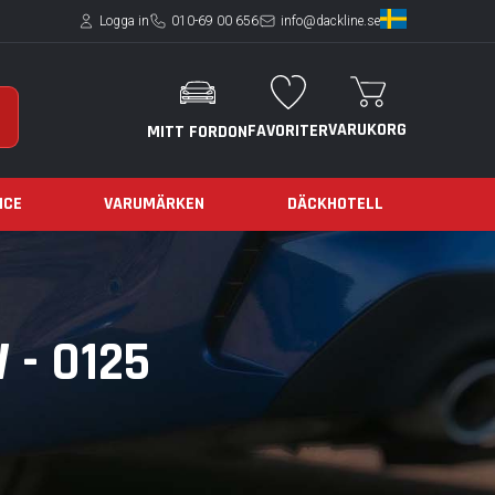
Logga in
010-69 00 656
info@dackline.se
VARUKORG
FAVORITER
MITT FORDON
ICE
VARUMÄRKEN
DÄCKHOTELL
 - 0125