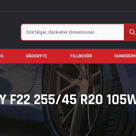
Sök
CK
DÄCKBYTE
TILLBEHÖR
KUNDSERV
Y F22 255/45 R20 105W