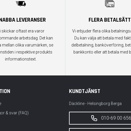
NABBA LEVERANSER
FLERA BETALSÄTT
i skickar oftast era varor
Vi erbjuder flera olika betalningsa
ommande arbetsdag. Det kan
Du kan välja att betala med fak
a mellan olika varumärken, se
delbetalning, banköverföring, bet
anstiden i respektive produkts
bankkonto eller att betala med b
informationstext.
TION
KUNDTJÄNST
e
Däckline - Helsingborg Berga
gor & svar (FAQ)
010-69 00 65