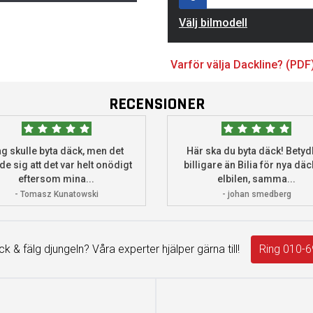
Välj bilmodell
Varför välja Dackline? (PDF
RECENSIONER
g skulle byta däck, men det
Här ska du byta däck! Betydl
de sig att det var helt onödigt
billigare än Bilia för nya däck
eftersom mina...
elbilen, samma...
- Tomasz Kunatowski
- johan smedberg
äck & fälg djungeln? Våra experter hjälper gärna till!
Ring 010-6