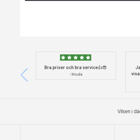
Bra priser och bra service👍😎
Ja
visa
- Knuda
Vilsen i d