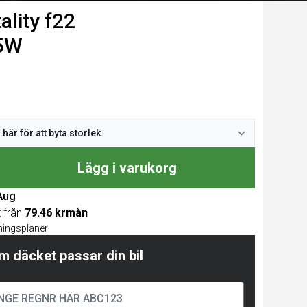
lity f22
05W
Lägg i varukorg
 Aug
t från
79.46 krmån
lningsplaner
m däcket passar din bil