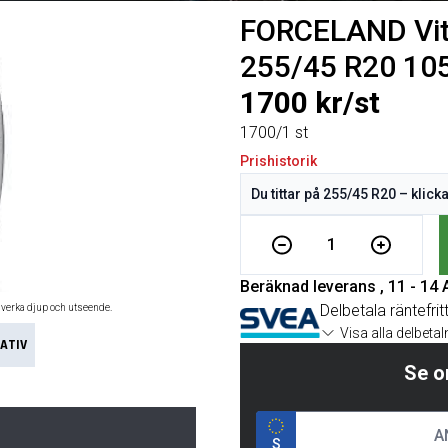
FORCELAND Vita
255/45 R20 1
1700 kr/st
1700/1 st
Prishistorik
1
Beräknad leverans , 11 - 14
Delbetala räntefrit
åverka djup och utseende.
Visa alla delbeta
ATIV
Se o
S