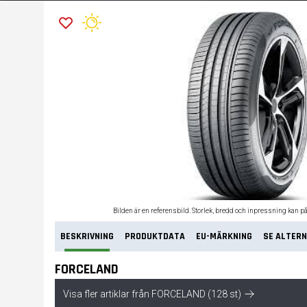
Bilden är en referensbild. Storlek, bredd och inpressning kan p
BESKRIVNING
PRODUKTDATA
EU-MÄRKNING
SE ALTERN
FORCELAND
Visa fler artiklar från FORCELAND (128 st)