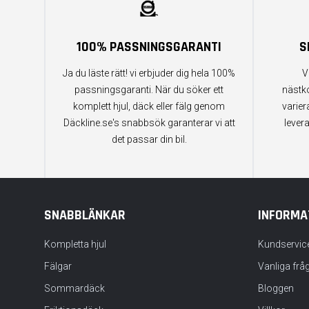
100% PASSNINGSGARANTI
S
Ja du läste rätt! vi erbjuder dig hela 100%
V
passningsgaranti. När du söker ett
nästk
komplett hjul, däck eller fälg genom
varier
Däckline.se's snabbsök garanterar vi att
lever
det passar din bil.
SNABBLÄNKAR
INFORMA
Kompletta hjul
Kundservic
Fälgar
Vanliga frå
Sommardäck
Bloggen