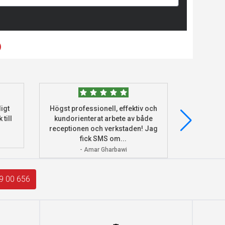
)
igt
Högst professionell, effektiv och
Beställde
 till
kundorienterat arbete av både
deras he
receptionen och verkstaden! Jag
och monter
fick SMS om...
- Amar Gharbawi
9 00 656