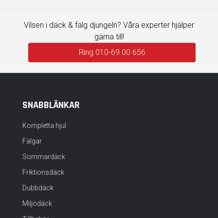
Vilsen i däck & fälg djungeln? Våra experter hjälper
gärna till!
Ring 010-69 00 656
SNABBLÄNKAR
Kompletta hjul
Fälgar
Sommardäck
Friktionsdäck
Dubbdäck
Miljödäck