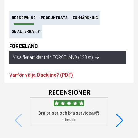
BESKRIVNING
PRODUKTDATA
EU-MÄRKNING
SE ALTERNATIV
FORCELAND
Visa fler artiklar från FORCELAND (128 st)
Varför välja Dackline? (PDF)
RECENSIONER
Bra priser och bra service👍😎
Jag s
visade 
- Knuda