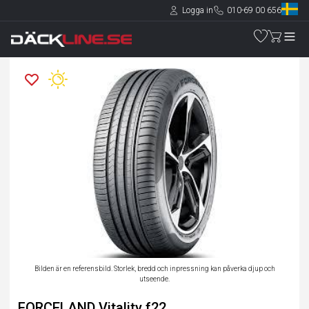
Logga in
010-69 00 656
Bilden är en referensbild. Storlek, bredd och inpressning kan påverka djup och
utseende.
FORCELAND Vitality f22