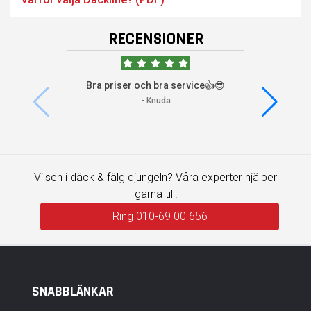
RECENSIONER
Bra priser och bra service👍😎
Jag s
visade 
- Knuda
Vilsen i däck & fälg djungeln? Våra experter hjälper
gärna till!
Ring 010-69 00 656
SNABBLÄNKAR