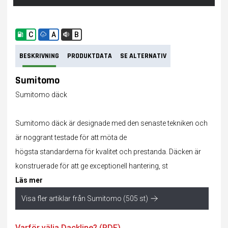
C
A
B
BESKRIVNING
PRODUKTDATA
SE ALTERNATIV
Sumitomo
Sumitomo däck
Sumitomo däck är designade med den senaste tekniken och
är noggrant testade för att möta de
högsta standarderna för kvalitet och prestanda. Däcken är
konstruerade för att ge exceptionell hantering, st
Läs mer
Visa fler artiklar från Sumitomo (505 st)
Varför välja Dackline? (PDF)