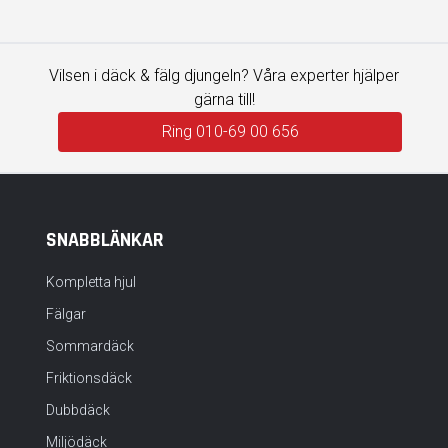
Vilsen i däck & fälg djungeln? Våra experter hjälper
gärna till!
Ring 010-69 00 656
SNABBLÄNKAR
Kompletta hjul
Fälgar
Sommardäck
Friktionsdäck
Dubbdäck
Miljödäck