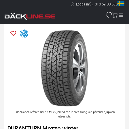
Logga in
010-69 00 656
Bilden är en referensbild. Storlek, bredd och inpressning kan påverka djup och
utseende.
DURANTURN Mozzo winter