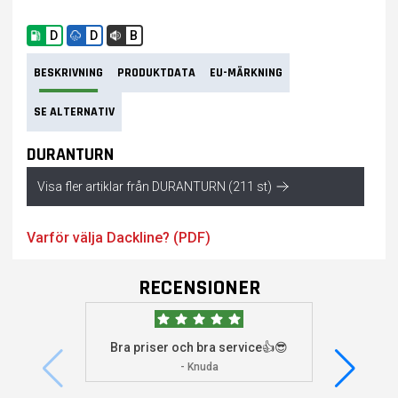
D
D
B
BESKRIVNING
PRODUKTDATA
EU-MÄRKNING
SE ALTERNATIV
DURANTURN
Visa fler artiklar från DURANTURN (211 st)
Varför välja Dackline? (PDF)
RECENSIONER
Bra priser och bra service👍😎
Jag s
visade 
- Knuda