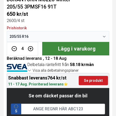
205/55 3PMSF16 91T
650 kr/st
2600/4 st
Prishistorik
Lägg i varukorg
4
Beräknad leverans , 12 - 18 Aug
Delbetala räntefritt från
58.18 krmån
Visa alla delbetalningsplaner
Snabbast leverans
764 kr/st
Se produkt
11 - 17 Aug. Prioriterad leverans
Se om däcket passar din bil
S