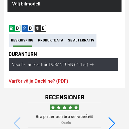
Välj bilmodell
D
D
B
BESKRIVNING
PRODUKTDATA
SE ALTERNATIV
DURANTURN
Visa fler artiklar från DURANTURN (211 st)
Varför välja Dackline? (PDF)
RECENSIONER
Bra priser och bra service👍😎
Jag s
visade 
- Knuda