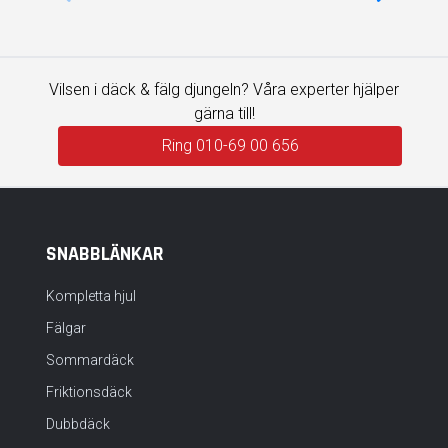
Vilsen i däck & fälg djungeln? Våra experter hjälper
gärna till!
Ring 010-69 00 656
SNABBLÄNKAR
Kompletta hjul
Fälgar
Sommardäck
Friktionsdäck
Dubbdäck