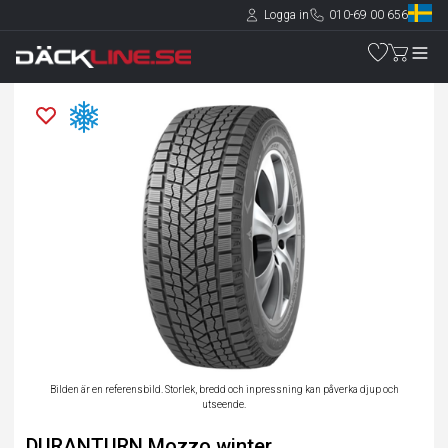
Logga in
010-69 00 656
Bilden är en referensbild. Storlek, bredd och inpressning kan påverka djup och
utseende.
DURANTURN Mozzo winter