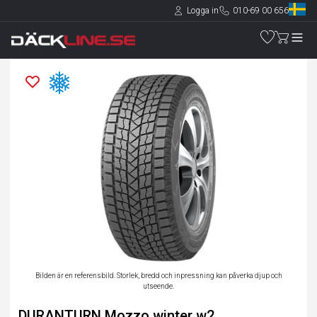
Logga in
010-69 00 656
Bilden är en referensbild. Storlek, bredd och inpressning kan påverka djup och
utseende.
DURANTURN Mozzo winter w2