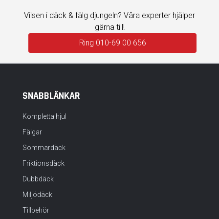
Vilsen i däck & fälg djungeln? Våra experter hjälper
gärna till!
Ring 010-69 00 656
SNABBLÄNKAR
Kompletta hjul
Fälgar
Sommardäck
Friktionsdäck
Dubbdäck
Miljödäck
Tillbehör