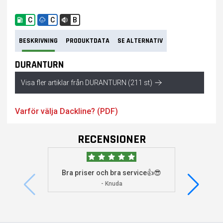
C
C
B
BESKRIVNING
PRODUKTDATA
SE ALTERNATIV
DURANTURN
Visa fler artiklar från DURANTURN (211 st)
Varför välja Dackline? (PDF)
RECENSIONER
Bra priser och bra service👍😎
Jag s
visade 
- Knuda