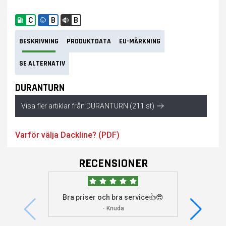
C
B
B
BESKRIVNING
PRODUKTDATA
EU-MÄRKNING
SE ALTERNATIV
DURANTURN
Visa fler artiklar från DURANTURN (211 st)
Varför välja Dackline? (PDF)
RECENSIONER
Bra priser och bra service👍😎
Jag s
visade 
- Knuda