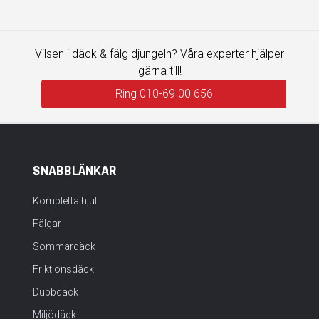
Vilsen i däck & fälg djungeln? Våra experter hjälper
gärna till!
Ring 010-69 00 656
SNABBLÄNKAR
Kompletta hjul
Fälgar
Sommardäck
Friktionsdäck
Dubbdäck
Miljödäck