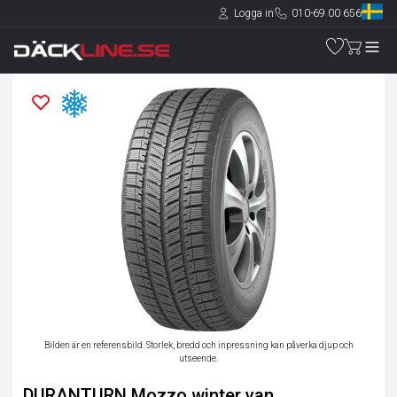
Logga in
010-69 00 656
Bilden är en referensbild. Storlek, bredd och inpressning kan påverka djup och
utseende.
DURANTURN Mozzo winter van