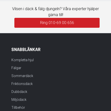
Vilsen i däck & fälg djungeln? Våra experter hjälper
gärna till!
Ring 010-69 00 656
SNABBLÄNKAR
Kompletta hjul
Fälgar
Sommardäck
Friktionsdäck
Dubbdäck
Miljödäck
Tillbehör