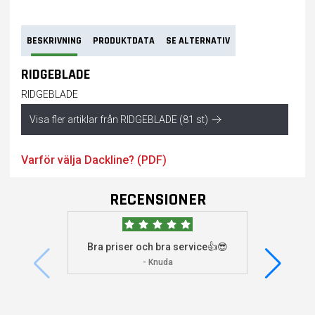
BESKRIVNING
PRODUKTDATA
SE ALTERNATIV
RIDGEBLADE
RIDGEBLADE
Visa fler artiklar från RIDGEBLADE (81 st)
Varför välja Dackline? (PDF)
RECENSIONER
Bra priser och bra service👍😎
Jag s
visade 
- Knuda