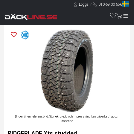
Logga in
010-69 00 656
Bilden är en referensbild. Storlek, bredd och inpressning kan påverka djup och
utseende.
RIDGEBLADE Xts studded