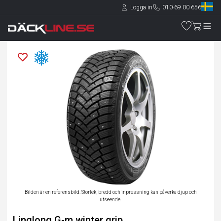
Logga in
010-69 00 656
Bilden är en referensbild. Storlek, bredd och inpressning kan påverka djup och
utseende.
Linglong G-m winter grip