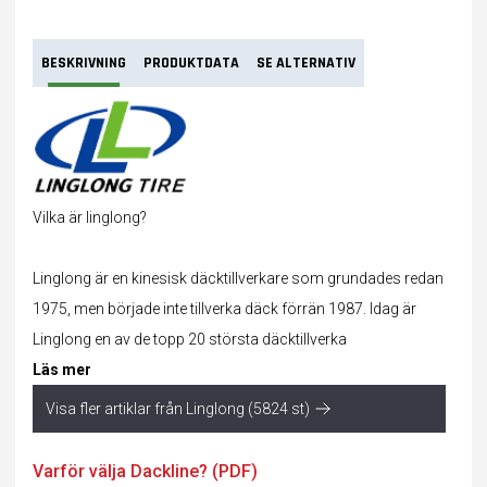
BESKRIVNING
PRODUKTDATA
SE ALTERNATIV
Vilka är linglong?
Linglong är en kinesisk däcktillverkare som grundades redan
1975, men började inte tillverka
däck
förrän 1987. Idag är
Linglong en av de topp 20 största däcktillverka
Läs mer
Visa fler artiklar från Linglong (5824 st)
Varför välja Dackline? (PDF)