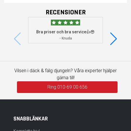
RECENSIONER
Bra priser och bra service👍😎
Jag s
visade 
- Knuda
Vilsen i däck & fälg djungeln? Våra experter hjälper
gärna till!
Ring 010-69 00 656
SNABBLÄNKAR
Kompletta hjul