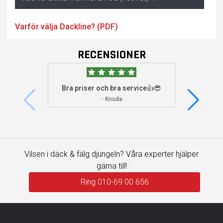
Varför välja Dackline? (PDF)
RECENSIONER
Bra priser och bra service👍😎
Jag s
visade 
- Knuda
Vilsen i däck & fälg djungeln? Våra experter hjälper
gärna till!
Ring 010-69 00 656