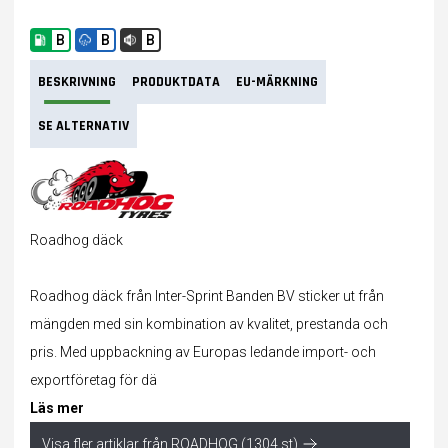
B
B
B
BESKRIVNING
PRODUKTDATA
EU-MÄRKNING
SE ALTERNATIV
Roadhog däck
Roadhog däck från Inter-Sprint Banden BV sticker ut från
mängden med sin kombination av kvalitet, prestanda och
pris. Med uppbackning av Europas ledande import- och
exportföretag för
dä
Läs mer
Visa fler artiklar från ROADHOG (1304 st)