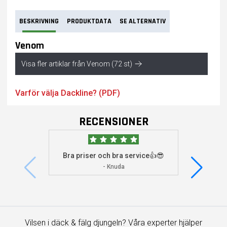
BESKRIVNING
PRODUKTDATA
SE ALTERNATIV
Venom
Visa fler artiklar från Venom (72 st)
Varför välja Dackline? (PDF)
RECENSIONER
Bra priser och bra service👍😎
Jag s
visade 
- Knuda
Vilsen i däck & fälg djungeln? Våra experter hjälper