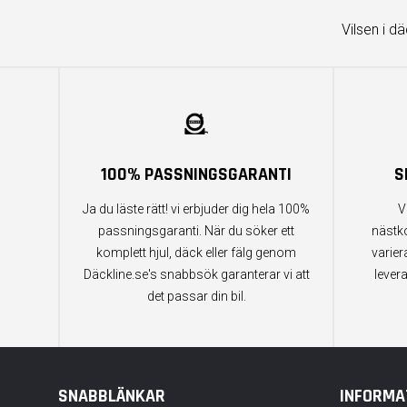
Vilsen i d
100% PASSNINGSGARANTI
S
Ja du läste rätt! vi erbjuder dig hela 100%
V
passningsgaranti. När du söker ett
nästk
komplett hjul, däck eller fälg genom
varier
Däckline.se's snabbsök garanterar vi att
lever
det passar din bil.
SNABBLÄNKAR
INFORMA