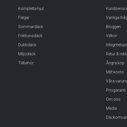
Kompletta hjul
Kundservic
Fälgar
Vanliga frå
Sommardäck
Bloggen
Friktionsdäck
Villkor
Dubbdäck
Integritets
Miljödäck
Retur & rek
Tillbehör
Ångra köp
Mitt konto
Våra varum
Prisgaranti
Om oss
Media
Däckomvan