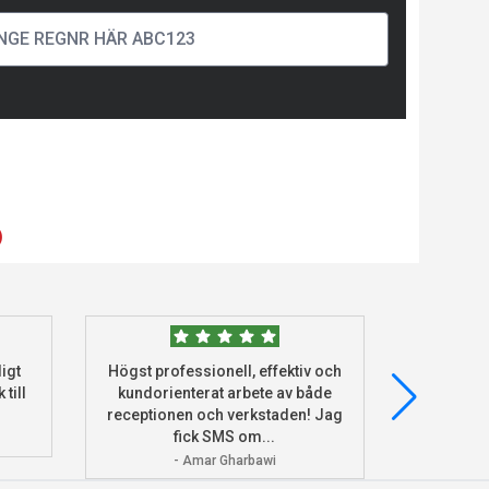
)
igt
Högst professionell, effektiv och
Beställde
 till
kundorienterat arbete av både
deras he
receptionen och verkstaden! Jag
och monter
fick SMS om...
- Amar Gharbawi