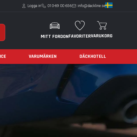
Logga in
010-69 00 656
info@dackline.se
VARUKORG
FAVORITER
MITT FORDON
ICE
VARUMÄRKEN
DÄCKHOTELL