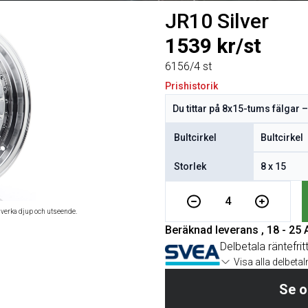
JR10 Silver
1539 kr/st
6156/4 st
Prishistorik
Bultcirkel
Storlek
4
åverka djup och utseende.
Beräknad leverans , 18 - 25
Delbetala räntefrit
Visa alla delbeta
Se o