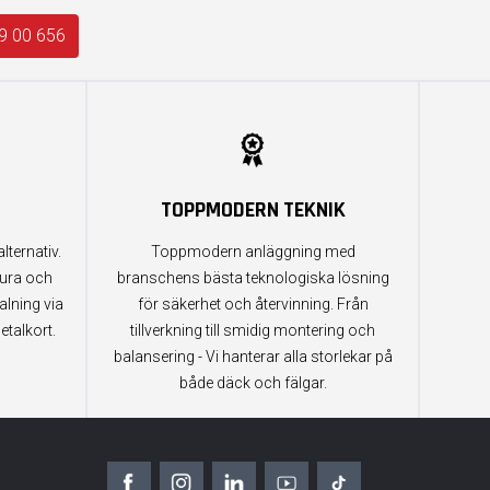
9 00 656
TOPPMODERN TEKNIK
lternativ.
Toppmodern anläggning med
tura och
branschens bästa teknologiska lösning
alning via
för säkerhet och återvinning. Från
etalkort.
tillverkning till smidig montering och
balansering - Vi hanterar alla storlekar på
både däck och fälgar.