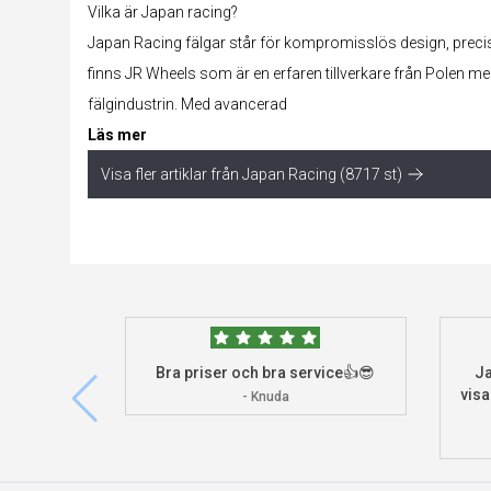
Vilka är Japan racing?
Japan Racing fälgar står för kompromisslös design, preci
finns JR Wheels som är en erfaren tillverkare från Polen me
fälgindustrin. Med avancerad
Läs mer
Visa fler artiklar från Japan Racing (8717 st)
Bra priser och bra service👍😎
Ja
visa
- Knuda