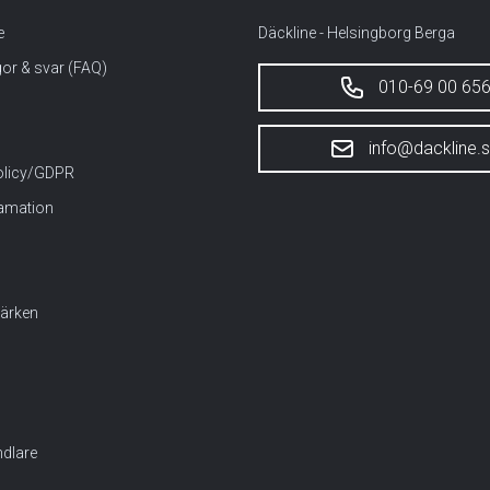
e
Däckline - Helsingborg Berga
gor & svar (FAQ)
010-69 00 65
info@dackline.
policy/GDPR
lamation
ärken
dlare