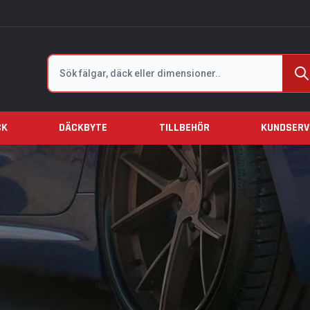
Sök
CK
DÄCKBYTE
TILLBEHÖR
KUNDSERV