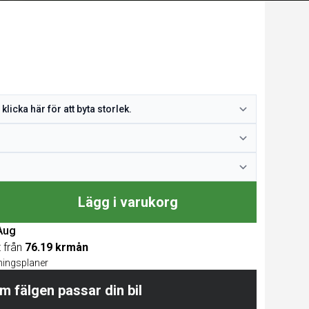
Lägg i varukorg
 Aug
t från
76.19 krmån
lningsplaner
m fälgen passar din bil