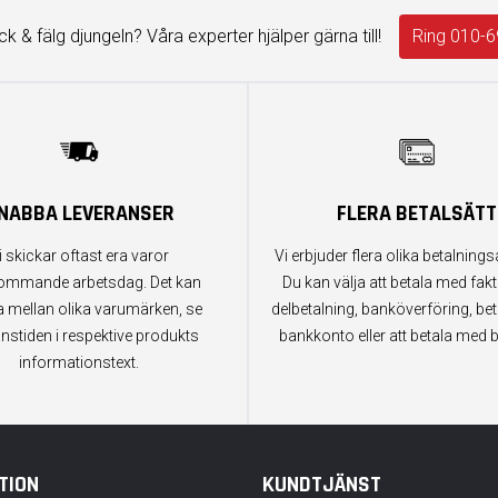
äck & fälg djungeln? Våra experter hjälper gärna till!
Ring 010-6
NABBA LEVERANSER
FLERA BETALSÄTT
i skickar oftast era varor
Vi erbjuder flera olika betalningsa
ommande arbetsdag. Det kan
Du kan välja att betala med fak
a mellan olika varumärken, se
delbetalning, banköverföring, bet
anstiden i respektive produkts
bankkonto eller att betala med b
informationstext.
TION
KUNDTJÄNST