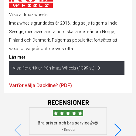
Vilka är Imaz wheels
Imaz wheels grundades år 2016. Idag säljs fälgarna i hela
Sverige, men även andra nordiska länder såsom Norge,
Finland och Danmark. Fälgarnas popularitet fortsätter att
växa för varje år och de syns ofta
Läs mer
Visa fler artiklar från Imaz Wheels (1399 st)
Varför välja Dackline? (PDF)
RECENSIONER
Bra priser och bra service👍😎
Jag s
visade 
- Knuda