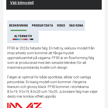
Välj bilmodell
BESKRIVNING
PRODUKTDATA
VIDEO
360 KONA
ALTERNATIV
FF90 är 2023s hetaste fälg. En helt ny, exklusiv modell från
imaz wheels som kommer att fånga mycket
uppmärksamhet på vägarna. FF90 är en flowforming fälg
som är producerad med den senaste tekniken för att
maximera prestanda, kvalité och design.
Fälgen är optimal för både sportbilar, elbilar och vanliga
personbilar. En kaxig modell som kommer i färgerna
titanium och glossy black. FF90 kommer i storlekarna
8.5×19, 9.5×19, 8.5×20 och 10×20. Ju bredare fälg man väljer
desto mer konkav effekt uppnås.