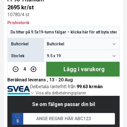
2695 kr/st
10780/4 st
Prishistorik
Bultcirkel
Storlek
Lägg i varukorg
4
Beräknad leverans , 13 - 20 Aug
Delbetala räntefritt från
99.63 krmån
Visa alla delbetalningsplaner
Se om fälgen passar din bil
S