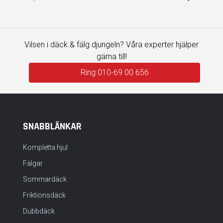
Vilsen i däck & fälg djungeln? Våra experter hjälper
gärna till!
Ring 010-69 00 656
SNABBLÄNKAR
Kompletta hjul
Fälgar
Sommardäck
Friktionsdäck
Dubbdäck