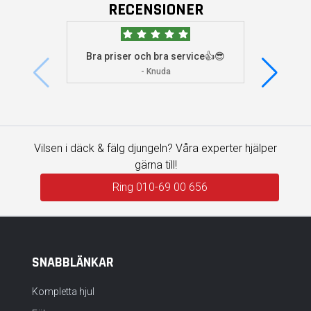
RECENSIONER
Bra priser och bra service👍😎
Jag s
visade 
- Knuda
Vilsen i däck & fälg djungeln? Våra experter hjälper
gärna till!
Ring 010-69 00 656
SNABBLÄNKAR
Kompletta hjul