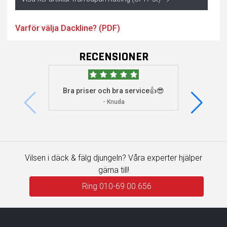
Varför välja Dackline? (PDF)
RECENSIONER
Bra priser och bra service👍😎
Jag s
visade 
- Knuda
Vilsen i däck & fälg djungeln? Våra experter hjälper
gärna till!
Ring 010-69 00 656