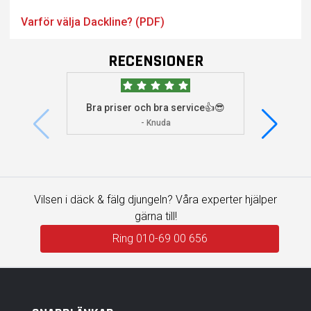
Varför välja Dackline? (PDF)
RECENSIONER
Bra priser och bra service👍😎
Jag s
visade 
- Knuda
Vilsen i däck & fälg djungeln? Våra experter hjälper
gärna till!
Ring 010-69 00 656