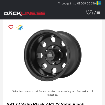
Logga in
010-69 00 656
Bilden är en referensbild. Storlek, bredd och inpressning kan påverka djup och
utseende.
AR172 Satin Black AR172 Satin Black