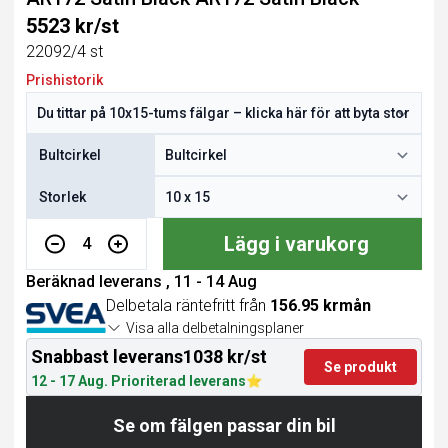
5523 kr/st
22092/4 st
Prishistorik
Bultcirkel
Storlek
Lägg i varukorg
4
Beräknad leverans , 11 - 14 Aug
Delbetala räntefritt från
156.95 krmån
Visa alla delbetalningsplaner
Snabbast leverans
1038 kr/st
Se produkt
12 - 17 Aug. Prioriterad leverans
Se om fälgen passar din bil