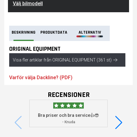
Välj bilmodell
BESKRIVNING
PRODUKTDATA
ALTERNATIV
ORIGINAL EQUIPMENT
Visa fler artiklar från ORIGINAL EQUIPMENT (361 st)
Varför välja Dackline? (PDF)
RECENSIONER
Bra priser och bra service👍😎
Jag s
visade 
- Knuda