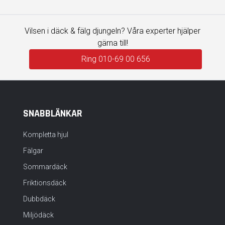
Vilsen i däck & fälg djungeln? Våra experter hjälper
gärna till!
Ring 010-69 00 656
SNABBLÄNKAR
Kompletta hjul
Fälgar
Sommardäck
Friktionsdäck
Dubbdäck
Miljödäck