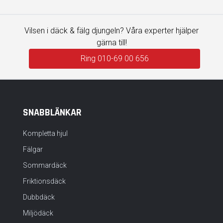
Vilsen i däck & fälg djungeln? Våra experter hjälper
gärna till!
Ring 010-69 00 656
SNABBLÄNKAR
Kompletta hjul
Fälgar
Sommardäck
Friktionsdäck
Dubbdäck
Miljödäck