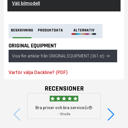
Välj bilmodell
BESKRIVNING
PRODUKTDATA
ALTERNATIV
ORIGINAL EQUIPMENT
Visa fler artiklar från ORIGINAL EQUIPMENT (361 st)
Varför välja Dackline? (PDF)
RECENSIONER
Bra priser och bra service👍😎
Jag s
visade 
- Knuda