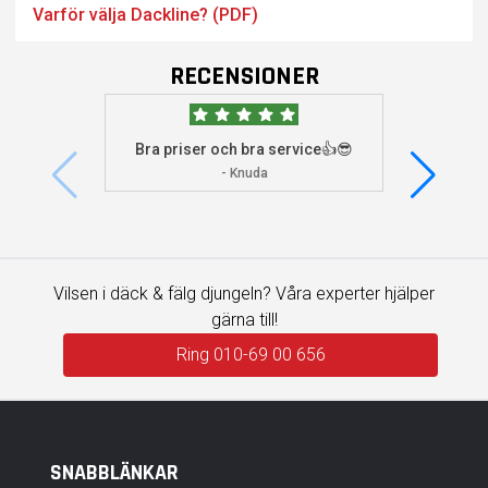
Varför välja Dackline? (PDF)
RECENSIONER
Bra priser och bra service👍😎
Jag s
visade 
- Knuda
Vilsen i däck & fälg djungeln? Våra experter hjälper
gärna till!
Ring 010-69 00 656
SNABBLÄNKAR