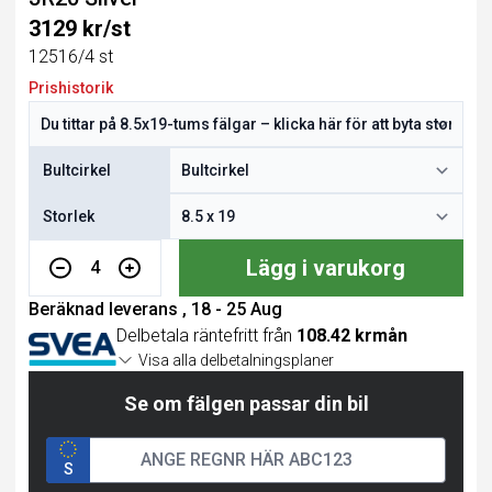
3129 kr/st
12516/4 st
Prishistorik
Bultcirkel
Storlek
Lägg i varukorg
4
Beräknad leverans , 18 - 25 Aug
Delbetala räntefritt från
108.42 krmån
Visa alla delbetalningsplaner
Se om fälgen passar din bil
S