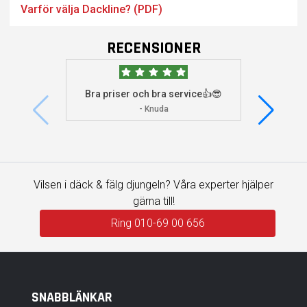
Varför välja Dackline? (PDF)
RECENSIONER
Bra priser och bra service👍😎
Jag s
visade 
- Knuda
Vilsen i däck & fälg djungeln? Våra experter hjälper
gärna till!
Ring 010-69 00 656
SNABBLÄNKAR