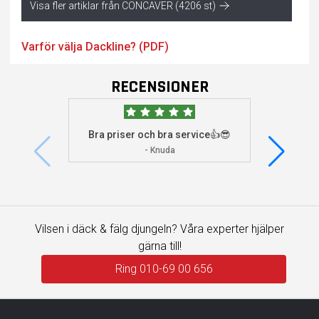
Visa fler artiklar från CONCAVER (4206 st)
Varför välja Dackline? (PDF)
RECENSIONER
Bra priser och bra service👍😎
Jag s
visade 
- Knuda
Vilsen i däck & fälg djungeln? Våra experter hjälper
gärna till!
Ring 010-69 00 656