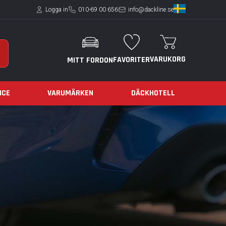
Logga in
010-69 00 656
info@dackline.se
VARUKORG
FAVORITER
MITT FORDON
ICE
VARUMÄRKEN
DÄCKHOTELL