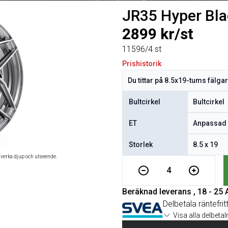
JR35 Hyper Bla
2899 kr/st
11596/4 st
Prishistorik
Bultcirkel
ET
Storlek
åverka djup och utseende.
4
Beräknad leverans , 18 - 25
Delbetala räntefrit
Visa alla delbeta