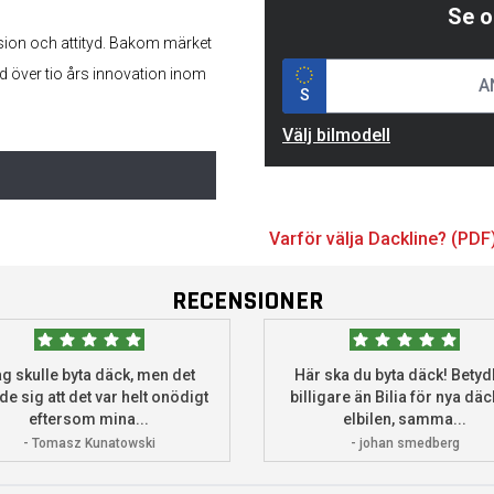
Se o
sion och attityd. Bakom märket
d över tio års innovation inom
S
Välj bilmodell
Varför välja Dackline? (PDF
RECENSIONER
g skulle byta däck, men det
Här ska du byta däck! Betydl
de sig att det var helt onödigt
billigare än Bilia för nya däck
eftersom mina...
elbilen, samma...
- Tomasz Kunatowski
- johan smedberg