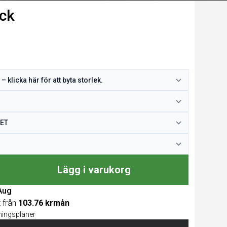
ck
Lägg i varukorg
 Aug
t från
103.76 krmån
lningsplaner