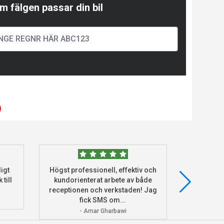
m fälgen passar din bil
)
igt
Högst professionell, effektiv och
Beställde
 till
kundorienterat arbete av både
deras he
receptionen och verkstaden! Jag
och monter
fick SMS om...
- Amar Gharbawi