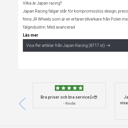
Vilka är Japan racing?
Japan Racing fälgar står för kompromisslös design, preci
finns JR Wheels som är en erfaren tillverkare från Polen me
fälgindustrin. Med avancerad
Läs mer
Visa fler artiklar från Japan Racing (8717 st)
Bra priser och bra service👍😎
Ja
visa
- Knuda