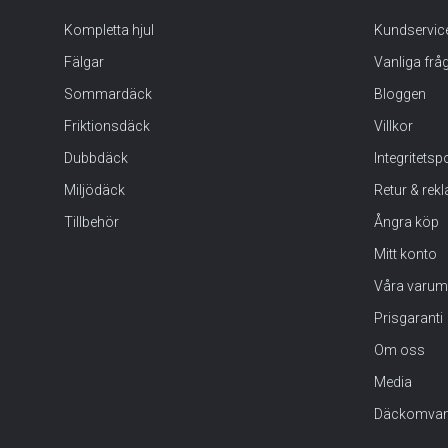
Kompletta hjul
Kundservic
Fälgar
Vanliga frå
Sommardäck
Bloggen
Friktionsdäck
Villkor
Dubbdäck
Integritets
Miljödäck
Retur & rek
Tillbehör
Ångra köp
Mitt konto
Våra varum
Prisgaranti
Om oss
Media
Däckomvan