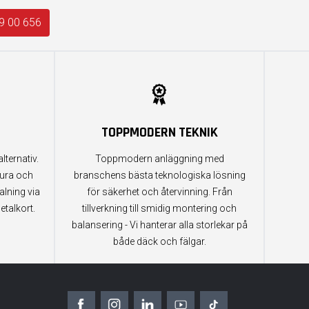
9 00 656
TOPPMODERN TEKNIK
lternativ.
Toppmodern anläggning med
tura och
branschens bästa teknologiska lösning
alning via
för säkerhet och återvinning. Från
etalkort.
tillverkning till smidig montering och
balansering - Vi hanterar alla storlekar på
både däck och fälgar.