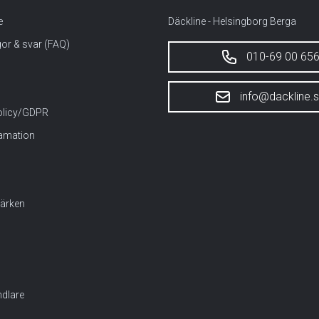
e
Däckline - Helsingborg Berga
gor & svar (FAQ)
010-69 00 65
info@dackline.
policy/GDPR
lamation
ärken
dlare