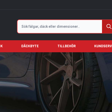
Sök
CK
DÄCKBYTE
TILLBEHÖR
KUNDSERV