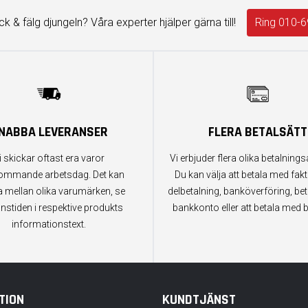
äck & fälg djungeln? Våra experter hjälper gärna till!
Ring 010-6
NABBA LEVERANSER
FLERA BETALSÄTT
i skickar oftast era varor
Vi erbjuder flera olika betalningsa
ommande arbetsdag. Det kan
Du kan välja att betala med fak
a mellan olika varumärken, se
delbetalning, banköverföring, bet
anstiden i respektive produkts
bankkonto eller att betala med b
informationstext.
TION
KUNDTJÄNST