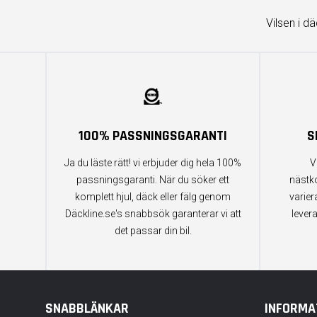
Vilsen i d
100% PASSNINGSGARANTI
S
Ja du läste rätt! vi erbjuder dig hela 100%
V
passningsgaranti. När du söker ett
nästk
komplett hjul, däck eller fälg genom
varier
Däckline.se's snabbsök garanterar vi att
lever
det passar din bil.
SNABBLÄNKAR
INFORMA