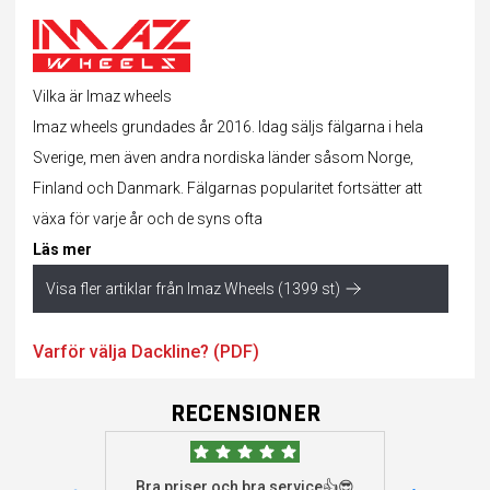
Vilka är Imaz wheels
Imaz wheels grundades år 2016. Idag säljs fälgarna i hela
Sverige, men även andra nordiska länder såsom Norge,
Finland och Danmark. Fälgarnas popularitet fortsätter att
växa för varje år och de syns ofta
Läs mer
Visa fler artiklar från Imaz Wheels (1399 st)
Varför välja Dackline? (PDF)
RECENSIONER
Bra priser och bra service👍😎
Jag s