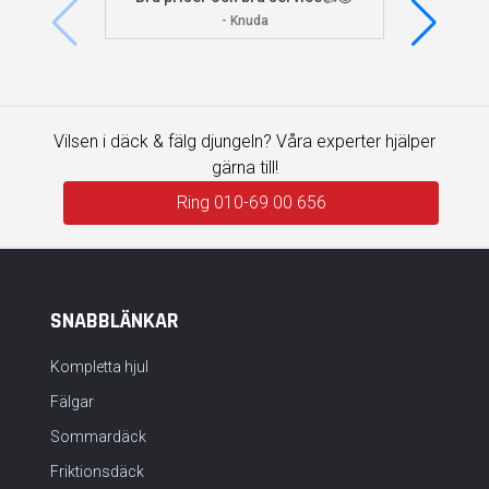
visade 
- Knuda
Vilsen i däck & fälg djungeln? Våra experter hjälper
gärna till!
Ring 010-69 00 656
SNABBLÄNKAR
Kompletta hjul
Fälgar
Sommardäck
Friktionsdäck