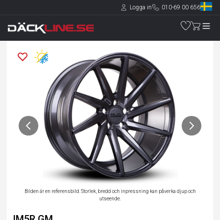
Logga in
010-69 00 656
Bilden är en referensbild. Storlek, bredd och inpressning kan påverka djup och
utseende.
IM5R GM