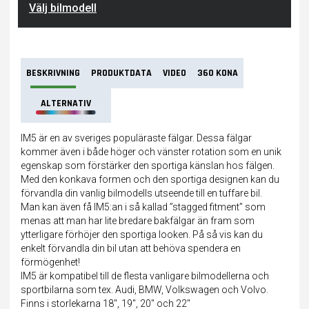
Välj bilmodell
BESKRIVNING
PRODUKTDATA
VIDEO
360 KONA
ALTERNATIV
IM5 är en av sveriges populäraste fälgar. Dessa fälgar
kommer även i både höger och vänster rotation som en unik
egenskap som förstärker den sportiga känslan hos fälgen.
Med den konkava formen och den sportiga designen kan du
förvandla din vanlig bilmodells utseende till en tuffare bil.
Man kan även få IM5:an i så kallad ”stagged fitment” som
menas att man har lite bredare bakfälgar än fram som
ytterligare förhöjer den sportiga looken. På så vis kan du
enkelt förvandla din bil utan att behöva spendera en
förmögenhet!
IM5 är kompatibel till de flesta vanligare bilmodellerna och
sportbilarna som tex. Audi, BMW, Volkswagen och Volvo.
Finns i storlekarna 18″, 19″, 20″ och 22″