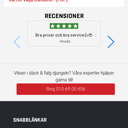
RECENSIONER
Bra priser och bra service👍😎
Jag s
visade 
- Knuda
Vilsen i däck & fälg djungeln? Våra experter hjälper
gärna till!
Ring 010-69 00 656
SNABBLÄNKAR