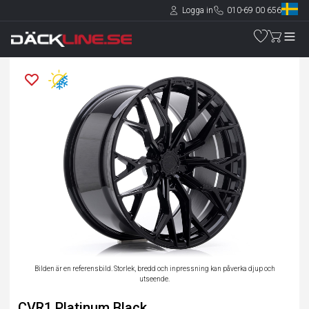
Logga in
010-69 00 656
Bilden är en referensbild. Storlek, bredd och inpressning kan påverka djup och
utseende.
CVR1 Platinum Black