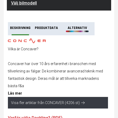
Välj bilmodell
BESKRIVNING
PRODUKTDATA
ALTERNATIV
Vilka är Concaver?
Concaver har över 10 års erfarenhet i branschen med
tillverkning av
fälgar
. De kombinerar avancerad teknik med
fantastisk design. Deras mål är att tillverka marknadens
bästa f&a
Läs mer
Visa fler artiklar från CONCAVER (4206 st)
Varför välja Dackline? (PDF)