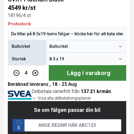
4549 kr/st
18196/4 st
Prishistorik
Bultcirkel
Storlek
Lägg i varukorg
4
Beräknad leverans , 18 - 25 Aug
Delbetala räntefritt från
137.21 krmån
Visa alla delbetalningsplaner
Se om fälgen passar din bil
S