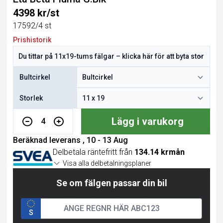
4398 kr/st
17592/4 st
Prishistorik
Bultcirkel
Storlek
Lägg i varukorg
4
Beräknad leverans , 10 - 13 Aug
Delbetala räntefritt från
134.14 krmån
Visa alla delbetalningsplaner
Se om fälgen passar din bil
S