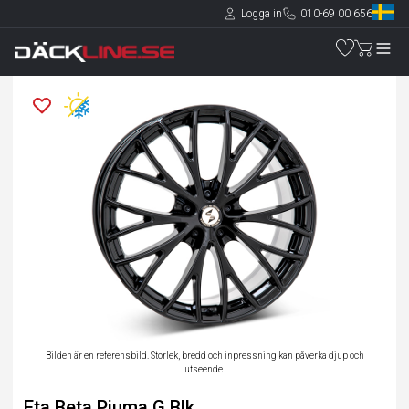
Logga in
010-69 00 656
Bilden är en referensbild. Storlek, bredd och inpressning kan påverka djup och
utseende.
Eta Beta Piuma G.Blk