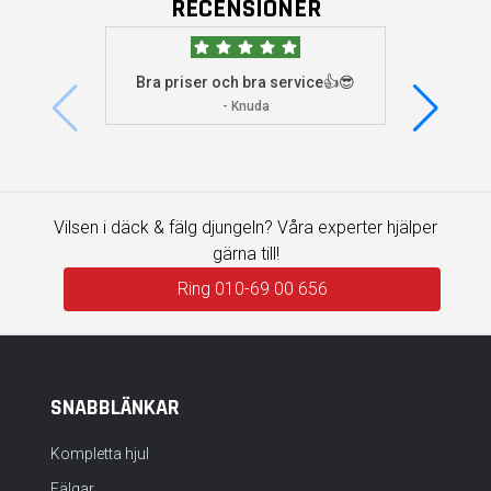
RECENSIONER
Bra priser och bra service👍😎
Jag s
visade 
- Knuda
Vilsen i däck & fälg djungeln? Våra experter hjälper
gärna till!
Ring 010-69 00 656
SNABBLÄNKAR
Kompletta hjul
Fälgar