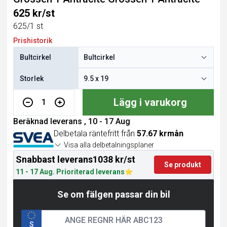
625 kr/st
625/1 st
Prishistorik
Bultcirkel
Storlek
Lägg i varukorg
1
Beräknad leverans , 10 - 17 Aug
Delbetala räntefritt från
57.67 krmån
Visa alla delbetalningsplaner
Snabbast leverans
1038 kr/st
Se produkt
11 - 17 Aug. Prioriterad leverans
Se om fälgen passar din bil
S