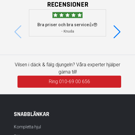
RECENSIONER
Bra priser och bra service👍😎
Jag s
visade 
- Knuda
Vilsen i däck & fälg djungeln? Våra experter hjälper
gärna till!
Ring 010-69 00 656
SNABBLÄNKAR
Kompletta hjul